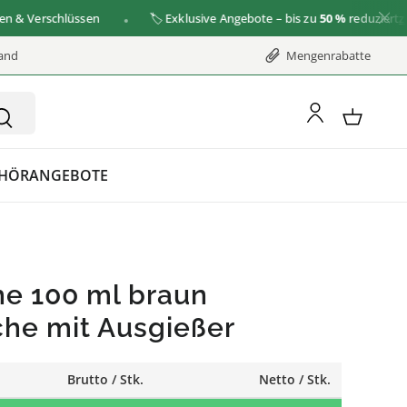
Verschlüssen
🏷️ Exklusive Angebote – bis zu
50 %
reduziert
zu de
sand
Mengenrabatte
HÖR
ANGEBOTE
he 100 ml braun
che mit Ausgießer
Brutto / Stk.
Netto / Stk.