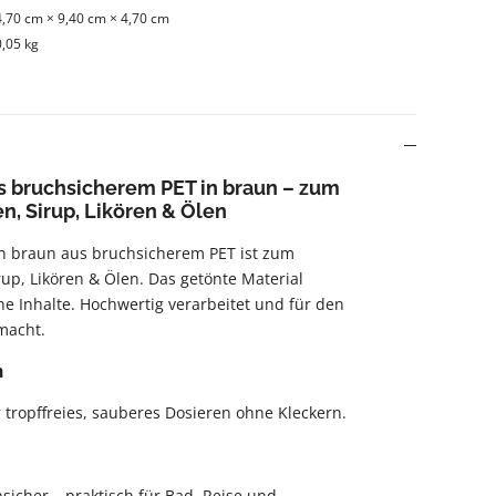
4,70 cm × 9,40 cm × 4,70 cm
0,05 kg
s bruchsicherem PET in braun – zum
n, Sirup, Likören & Ölen
in braun aus bruchsicherem PET ist zum
rup, Likören & Ölen. Das getönte Material
he Inhalte. Hochwertig verarbeitet und für den
macht.
n
 tropffreies, sauberes Dosieren ohne Kleckern.
hsicher – praktisch für Bad, Reise und