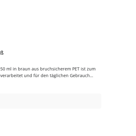
iß
250 ml in braun aus bruchsicherem PET ist zum
g verarbeitet und für den täglichen Gebrauch
ist leicht und bruchsicher – praktisch für Bad,
usgießerVielseitig einsetzbarZum Abfüllen von
or dem ersten Gebrauch mit warmem Wasser
raun bequem online bei flaschen-glaeser-und-