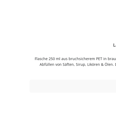
Flasche 250 ml aus bruchsicherem PET in brau
Abfüllen von Säften, Sirup, Likören & Ölen.
gemacht.Sicher verschlossenDer Ausgießer sorgt
Reise und unterwegs.Produktdetails auf einen
Säften, Sirup, Likören, Ölen und weiter
ausspülenReinigung von Hand empfohlenGut tr