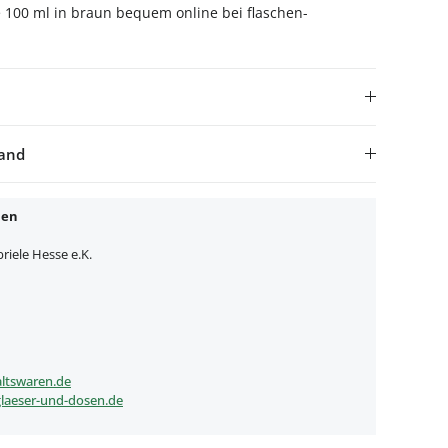
e 100 ml in braun bequem online bei flaschen-
sand
nen
iele Hesse e.K.
ltswaren.de
laeser-und-dosen.de