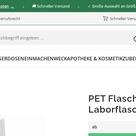
🚚 Schneller Versand
✓ Große Auswahl an Größen & 
errufsrecht
Schneller Ver
SER
DOSEN
EINMACHEN
WECK
APOTHEKE & KOSMETIK
ZUBE
PET Flasc
Laborflas
ab