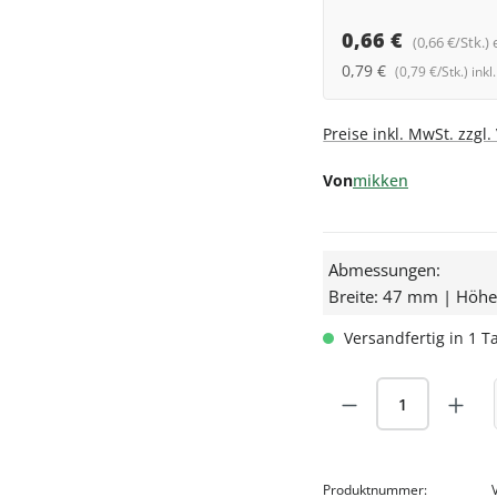
0,66 €
(0,66 €/Stk.) 
0,79 €
(0,79 €/Stk.) ink
Preise inkl. MwSt. zzgl
Von
mikken
Abmessungen:
Breite: 47 mm | Höh
Versandfertig in 1 Ta
Produkt Anzah
Produktnummer: