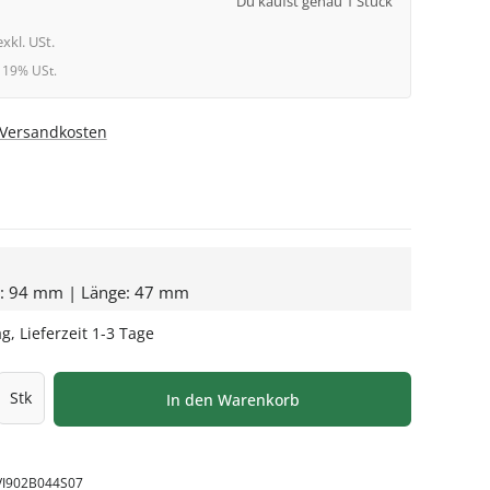
Du kaufst genau 1 Stück
exkl. USt.
l. 19% USt.
. Versandkosten
e: 94 mm | Länge: 47 mm
g, Lieferzeit 1-3 Tage
l: Gib den gewünschten Wert ein oder be
Stk
In den Warenkorb
VI902B044S07