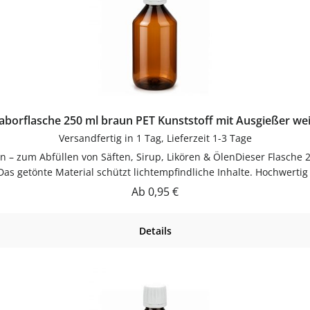
Laborflasche 250 ml braun PET Kunststoff mit Ausgießer we
Versandfertig in 1 Tag, Lieferzeit 1-3 Tage
n – zum Abfüllen von Säften, Sirup, Likören & ÖlenDieser Flasche 
 Das getönte Material schützt lichtempfindliche Inhalte. Hochwerti
 für tropffreies, sauberes Dosieren ohne Kleckern.Material PETPET 
Regulärer Preis:
Ab
0,95 €
 BlickFüllmenge: ca. 250 mlMaterial: PETFarbe: braunVerschluss: A
en Flüssigkeiten – wiederbefüllbar und vielseitig.PflegehinweiseV
Details
ocknen lassenJetzt bestellenBestelle deinen Flasche 250 ml in b
dosen.de.