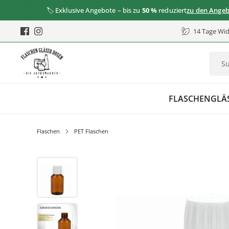
🏷️ Exklusive Angebote – bis zu
50 %
reduziert
zu den Angeboten
14 Tage Wid
FLASCHEN
GLÄ
Flaschen
PET Flaschen
Bildergalerie überspringen