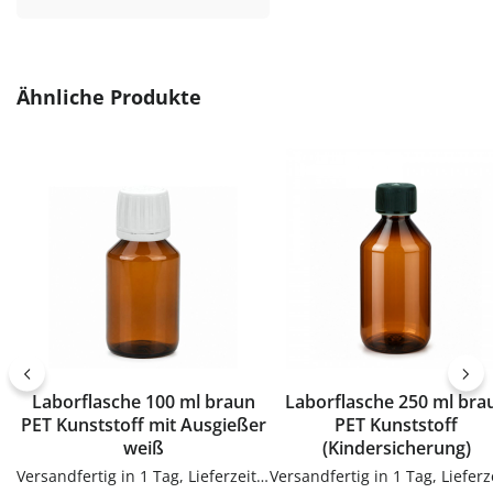
Gebrauch gemacht.Vielseitig
Dosen.VerwendungEtiketten
einsetzbarZum Abfüllen von
Beschriften von Gläsern, Flas
Säften, Sirup, Likören, Ölen und
& Dosen. Einfach in der
weiteren Flüssigkeiten –
Anwendung und langlebig 
Produktgalerie überspringen
Ähnliche Produkte
wiederbefüllbar und
Gebrauch.PflegehinweiseNa
vielseitig.PflegehinweiseVor dem
Gebrauch reinigenGut trock
ersten Gebrauch mit warmem
lassenJetzt bestellenBestel
Wasser ausspülenReinigung von
Etiketten bequem online be
Hand empfohlenGut trocknen
flaschen-glaeser-und-dosen.
lassenJetzt bestellenBestelle
deinen Flasche bequem online
bei flaschen-glaeser-und-
dosen.de.
Laborflasche 100 ml braun
Laborflasche 250 ml braun
PET Kunststoff mit Ausgießer
PET Kunststoff
weiß
(Kindersicherung)
Versandfertig in 1 Tag, Lieferzeit 1-3 Tage