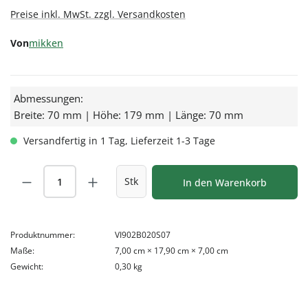
Preise inkl. MwSt. zzgl. Versandkosten
Von
mikken
Abmessungen:
Breite: 70 mm | Höhe: 179 mm | Länge: 70 mm
Versandfertig in 1 Tag, Lieferzeit 1-3 Tage
Produkt Anzahl: Gib den gewünschten Wert
Stk
In den Warenkorb
Produktnummer:
VI902B020S07
Maße:
7,00 cm × 17,90 cm × 7,00 cm
Gewicht:
0,30 kg