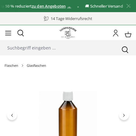
50 %
reduziert
zu den Angeboten
🚚 Schneller Versand
✓ 
14 Tage Widerrufsrecht
Flaschen
Glasflaschen
Bildergalerie überspringen