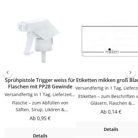
Sprühpistole Trigger weiss für
Etiketten mikken groß Bl
Flaschen mit PP28 Gewinde
Versandfertig in 1 Tag, Lieferzeit 1-3 Tage
Etiketten – zum Beschriften 
Flasche – zum Abfüllen von
Gläsern, Flaschen &
Säften, Sirup, Likören &
DosenEtiketten zum Beschrif
Regulärer Preis:
Ab
0,14 €
ÖlenDieser Flasche ist zum
von Gläsern, Flaschen & Dos
Regulärer Preis:
Ab
0,95 €
Abfüllen von Säften, Sirup,
Praktische Ergänzung für Kü
Details
Likören & Ölen. Hochwertig
Vorrat und Haushalt – passen
Details
verarbeitet und für den täglichen
vielen Flaschen, Gläsern u