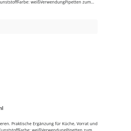
: KunststoffFarbe: weißVerwendungPipetten zum
genGut trocknen lassenJetzt bestellenBestelle
ml
eren. Praktische Ergänzung für Küche, Vorrat und
: KunststoffFarbe: weißVerwendungPipetten zum