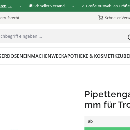
🚚 Schneller Versand
✓ Große Auswahl an Größen & V
errufsrecht
Schneller Ver
SER
DOSEN
EINMACHEN
WECK
APOTHEKE & KOSMETIK
ZUBE
Pipettenga
mm für Tr
ab