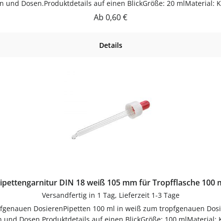
rn und Dosen.Produktdetails auf einen BlickGröße: 20 mlMaterial
ung und langlebig im Gebrauch.PflegehinweiseNach Gebrauch reini
Regulärer Preis:
Ab
0,60 €
Pipetten bequem online bei flaschen-glaeser-und-dosen.de.
Details
ipettengarnitur DIN 18 weiß 105 mm für Tropfflasche 100 
Versandfertig in 1 Tag, Lieferzeit 1-3 Tage
opfgenauen DosierenPipetten 100 ml in weiß zum tropfgenauen Dosi
rn und Dosen.Produktdetails auf einen BlickGröße: 100 mlMaterial