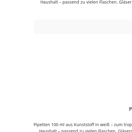
Haushalt – passend zu vielen Flaschen, Gläse
tropfgenauen Dosieren. Einfach in der Anwend
P
Pipetten 100 ml aus Kunststoff in weiß – zum tr
Haushalt – passend zu vielen Flaschen, Gläse