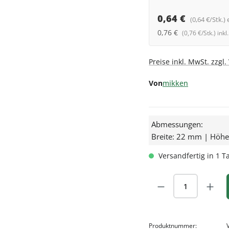
0,64 €
(0,64 €/Stk.) 
0,76 €
(0,76 €/Stk.) ink
Preise inkl. MwSt. zzgl
Von
mikken
Abmessungen:
Breite: 22 mm | Höh
Versandfertig in 1 Ta
Produkt Anzah
Produktnummer: