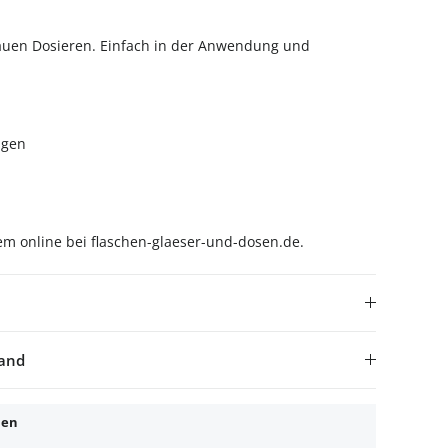
auen Dosieren. Einfach in der Anwendung und
igen
em online bei flaschen-glaeser-und-dosen.de.
sand
nen