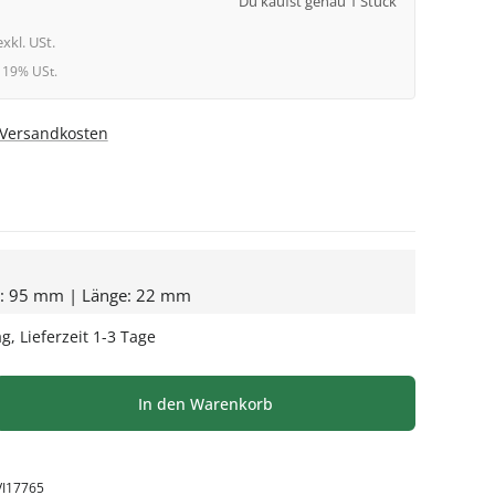
Du kaufst genau 1 Stück
exkl. USt.
l. 19% USt.
. Versandkosten
e: 95 mm | Länge: 22 mm
g, Lieferzeit 1-3 Tage
l: Gib den gewünschten Wert ein oder be
In den Warenkorb
VI17765