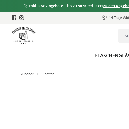
🏷️ Exklusive Angebote – bis zu
50 %
reduziert
zu den Angeboten
14 Tage Wid
FLASCHEN
GLÄ
Zubehör
Pipetten
Bildergalerie überspringen