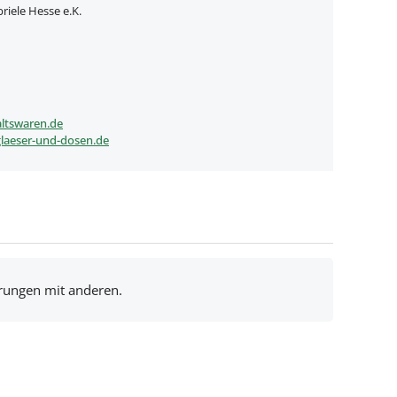
iele Hesse e.K.
ltswaren.de
laeser-und-dosen.de
hrungen mit anderen.