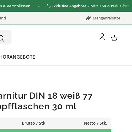
erschlüssen
🏷️ Exklusive Angebote – bis zu
50 %
reduziert
zu den
sand
Mengenrabatte
HÖR
ANGEBOTE
rnitur DIN 18 weiß 77
opfflaschen 30 ml
Brutto / Stk.
Netto / Stk.