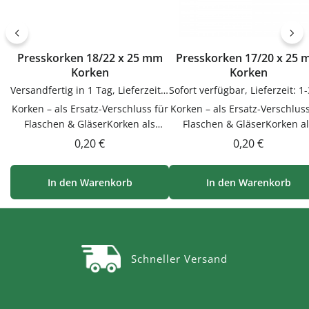
Presskorken 18/22 x 25 mm
Presskorken 17/20 x 25
Korken
Korken
Versandfertig in 1 Tag, Lieferzeit 1-3 Tage
Korken – als Ersatz-Verschluss für
Korken – als Ersatz-Verschluss
Flaschen & GläserKorken als
Flaschen & GläserKorken al
Ersatz-Verschluss für Flaschen &
Ersatz-Verschluss für Flasch
Regulärer Preis:
Regulärer Prei
0,20 €
0,20 €
Gläser. Praktische Ergänzung für
Gläser. Praktische Ergänzung
Küche, Vorrat und Haushalt –
Küche, Vorrat und Haushalt
In den Warenkorb
In den Warenkorb
passend zu vielen Flaschen,
passend zu vielen Flaschen
Gläsern und
Gläsern und
Dosen.VerwendungKorken als
Dosen.VerwendungKorken a
Ersatz-Verschluss für Flaschen &
Ersatz-Verschluss für Flasch
Gläser. Einfach in der Anwendung
Gläser. Einfach in der Anwen
Schneller Versand
und langlebig im
und langlebig im
Gebrauch.PflegehinweiseNach
Gebrauch.PflegehinweiseNa
Gebrauch reinigenGut trocknen
Gebrauch reinigenGut trock
lassenJetzt bestellenBestelle
lassenJetzt bestellenBestel