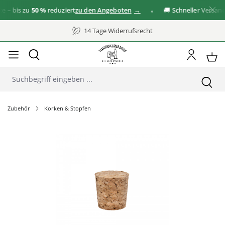
bis zu
50 %
reduziert
zu den Angeboten
🚚 Schneller Versand
14 Tage Widerrufsrecht
Zubehör
Korken & Stopfen
Bildergalerie überspringen