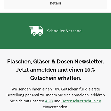
Details
GlasGlas ist geschmacksneutral, gut zu reinigen und beliebig
wiederbefüllbar.Produktdetails auf einen BlickFüllmenge: ca.
10 mlMaterial: GlasFarbe: braunVielseitig einsetzbarZum
Befüllen mit Kosmetik, Pflegeprodukten, Tinkturen und Ölen –
hygienisch und nachfüllbar.PflegehinweiseVor dem ersten
Schneller Versand
Gebrauch mit warmem Wasser ausspülenReinigung von Hand
empfohlenGut trocknen lassenJetzt bestellenBestelle deinen
Roll-On-Flasche 10 ml in braun bequem online bei flaschen-
glaeser-und-dosen.de.
Flaschen, Gläser & Dosen Newsletter.
Jetzt anmelden und einen 10%
Gutschein erhalten.
Wir senden Ihnen einen 10% Gutschein für die erste
Bestellung per Mail zu. Indem Sie sich anmelden, erklären
Sie sich mit unseren
AGB
und
Datenschutzrichtlinien
einverstanden.