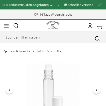
0 %
reduziert
zu den Angeboten
🚚 Schneller Versand
✓ G
14 Tage Widerrufsrecht
Apotheke & Kosmetik
Roll-On & Deoroller
Bildergalerie überspringen