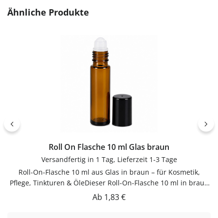
Produktgalerie überspringen
Ähnliche Produkte
Roll On Flasche 10 ml Glas braun
Versandfertig in 1 Tag, Lieferzeit 1-3 Tage
Roll-On-Flasche 10 ml aus Glas in braun – für Kosmetik,
Pflege, Tinkturen & ÖleDieser Roll-On-Flasche 10 ml in braun
aus Glas ist für Kosmetik, Pflege, Tinkturen & Öle. Das getönte
Regulärer Preis:
Ab
1,83 €
Material schützt lichtempfindliche Inhalte. Hochwertig
verarbeitet und für den täglichen Gebrauch gemacht.Material