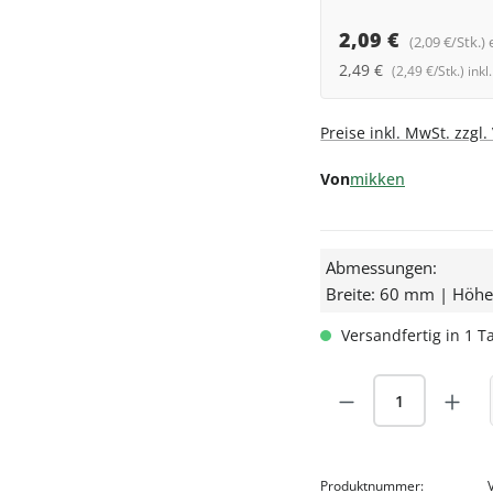
2,09 €
(2,09 €/Stk.) 
2,49 €
(2,49 €/Stk.) ink
Preise inkl. MwSt. zzgl
Von
mikken
Abmessungen:
Breite: 60 mm | Höh
Versandfertig in 1 Ta
Produkt Anzah
Produktnummer: