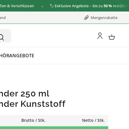
 Verschlüssen
🏷️ Exklusive Angebote – bis zu
50 %
reduziert
zu d
sand
Mengenrabatte
HÖR
ANGEBOTE
nder 250 ml
nder Kunststoff
Brutto / Stk.
Netto / Stk.