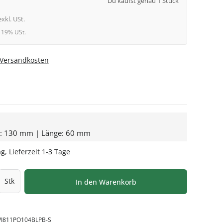
Du kaufst genau 1 Stück
exkl. USt.
l. 19% USt.
. Versandkosten
e: 130 mm | Länge: 60 mm
g, Lieferzeit 1-3 Tage
l: Gib den gewünschten Wert ein oder be
Stk
In den Warenkorb
VI811PO104BLPB-S