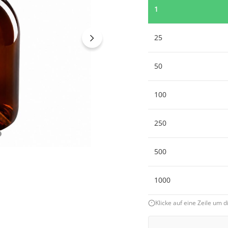
1
25
50
100
250
500
1000
Klicke auf eine Zeile um