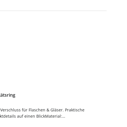
ätsring
details auf einen BlickMaterial:
g und langlebig im Gebrauch.PflegehinweiseNach