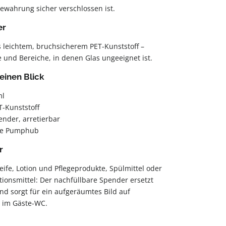
ewahrung sicher verschlossen ist.
er
s leichtem, bruchsicherem PET-Kunststoff –
e und Bereiche, in denen Glas ungeeignet ist.
einen Blick
ml
-Kunststoff
der, arretierbar
 je Pumphub
r
eife, Lotion und Pflegeprodukte, Spülmittel oder
tionsmittel: Der nachfüllbare Spender ersetzt
d sorgt für ein aufgeräumtes Bild auf
r im Gäste-WC.