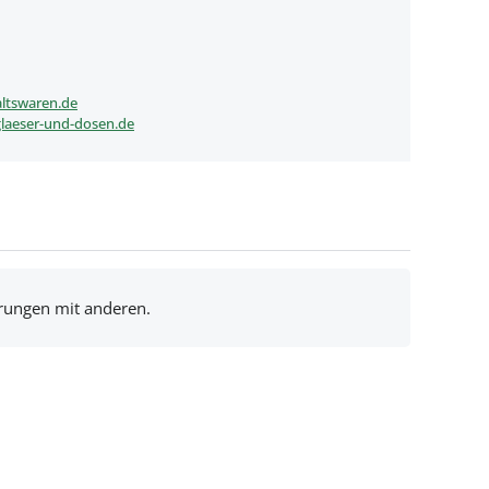
ltswaren.de
laeser-und-dosen.de
hrungen mit anderen.