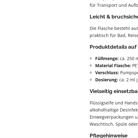
für Transport und Aufb
Leicht & bruchsich
Die Flasche besteht au
praktisch für Bad, Reis
Produktdetails auf 
Füllmenge:
ca. 250 
Material Flasche:
PET
Verschluss:
Pumpspen
Dosierung:
ca. 2 ml
Vielseitig einsetzba
Flüssigseife und Hands
alkoholhaltige Desinfek
Einwegverpackungen un
Waschtisch, Spüle ode
Pflegehinweise