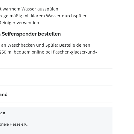
it warmem Wasser ausspülen
gelmäßig mit klarem Wasser durchspülen
Reiniger verwenden
n Seifenspender bestellen
l an Waschbecken und Spüle: Bestelle deinen
250 ml bequem online bei flaschen-glaeser-und-
sand
nen
iele Hesse e.K.