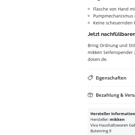
Flasche von Hand m
Pumpmechanismus re
Keine scheuernden 
Jetzt nachfüllbare
Bring Ordnung und Sti
mikken Seifenspender 
dosen.de.
Eigenschaften
Bezahlung & Ver
Hersteller Informatio
Hersteller:
mikken
Viva Haushaltswaren Gabr
Butenring 9