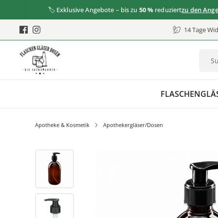
🏷️ Exklusive Angebote – bis zu
50 %
reduziert
zu den Angebote
14 Tage Wid
FLASCHEN
GLÄ
Apotheke & Kosmetik
Apothekergläser/Dosen
Bildergalerie überspringen