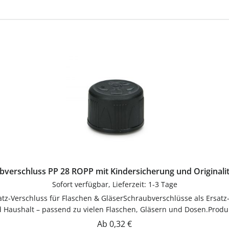
bverschluss PP 28 ROPP mit Kindersicherung und Originalit
Sofort verfügbar, Lieferzeit: 1-3 Tage
 Haushalt – passend zu vielen Flaschen, Gläsern und Dosen.Produkt
satz-Verschluss für Flaschen & Gläser. Einfach in der Anwendun
Regulärer Preis:
Ab
0,32 €