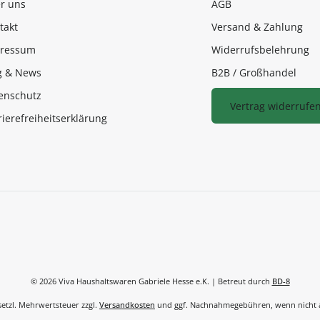
r uns
AGB
takt
Versand & Zahlung
ressum
Widerrufsbelehrung
g & News
B2B / Großhandel
enschutz
Vertrag widerrufe
rierefreiheitserklärung
© 2026 Viva Haushaltswaren Gabriele Hesse e.K. | Betreut durch
BD-8
esetzl. Mehrwertsteuer zzgl.
Versandkosten
und ggf. Nachnahmegebühren, wenn nicht 