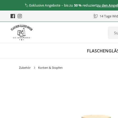
🏷️ Exklusive Angebote – bis zu
50 %
reduziert
zu den Angebote
14 Tage Wid
FLASCHEN
GLÄ
Zubehör
Korken & Stopfen
Bildergalerie überspringen