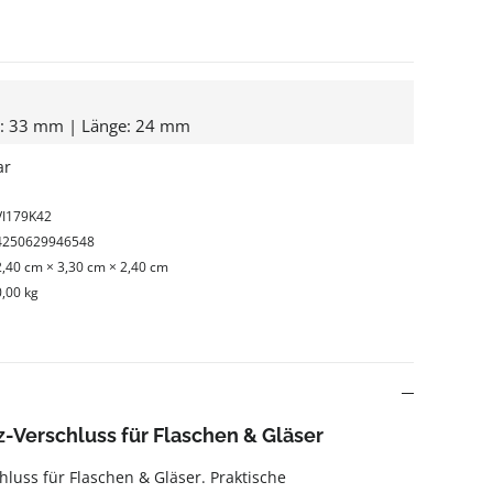
e: 33 mm | Länge: 24 mm
ar
VI179K42
4250629946548
2,40 cm × 3,30 cm × 2,40 cm
0,00 kg
z-Verschluss für Flaschen & Gläser
hluss für Flaschen & Gläser. Praktische