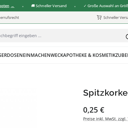
n
🚚 Schneller Versand
✓ Große Auswahl an Größen &
errufsrecht
Schneller Ver
SER
DOSEN
EINMACHEN
WECK
APOTHEKE & KOSMETIK
ZUBE
Spitzkork
Regulärer Preis:
0,25 €
Preise inkl. MwSt. zzgl