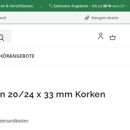
 Verschlüssen
🏷️ Exklusive Angebote – bis zu
50 %
reduziert
zu de
sand
Mengenrabatte
HÖR
ANGEBOTE
en 20/24 x 33 mm Korken
. Versandkosten