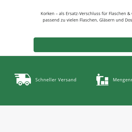
Korken – als Ersatz-Verschluss für Flaschen &
passend zu vielen Flaschen, Gläsern und Do
Gebrauch.PflegehinweiseNach Gebrauch re
Schneller Versand
Mengenr