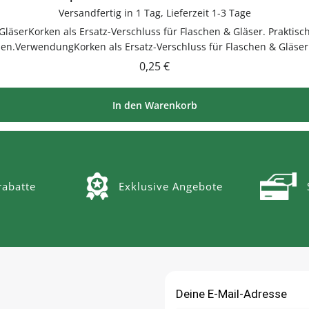
Versandfertig in 1 Tag, Lieferzeit 1-3 Tage
 GläserKorken als Ersatz-Verschluss für Flaschen & Gläser. Praktis
sen.VerwendungKorken als Ersatz-Verschluss für Flaschen & Gläser
inigenGut trocknen lassenJetzt bestellenBestelle Korken bequem o
Regulärer Preis:
0,25 €
In den Warenkorb
abatte
Exklusive Angebote