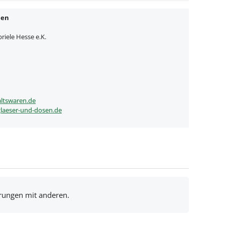
nen
iele Hesse e.K.
ltswaren.de
laeser-und-dosen.de
hrungen mit anderen.