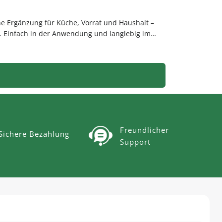
che Ergänzung für Küche, Vorrat und Haushalt –
. Einfach in der Anwendung und langlebig im
nline bei flaschen-glaeser-und-dosen.de.
Freundlicher
Sichere Bezahlung
Support