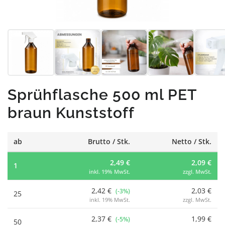
Sprühflasche 500 ml PET
braun Kunststoff
ab
Brutto / Stk.
Netto / Stk.
2,49 €
2,09 €
1
inkl. 19% MwSt.
zzgl. MwSt.
2,42 €
2,03 €
(-3%)
25
inkl. 19% MwSt.
zzgl. MwSt.
2,37 €
1,99 €
(-5%)
50