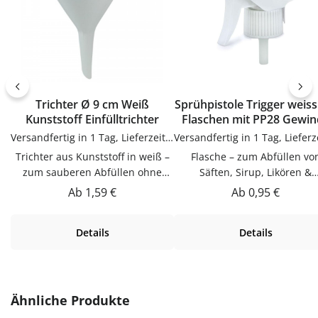
Trichter Ø 9 cm Weiß
Sprühpistole Trigger weiss
Kunststoff Einfülltrichter
Flaschen mit PP28 Gewin
Versandfertig in 1 Tag, Lieferzeit 1-3 Tage
Trichter aus Kunststoff in weiß –
Flasche – zum Abfüllen von
zum sauberen Abfüllen ohne
Säften, Sirup, Likören &
KleckernTrichter in weiß zum
ÖlenDieser Flasche ist zum
Regulärer Preis:
Regulärer Preis:
Ab
1,59 €
Ab
0,95 €
sauberen Abfüllen ohne Kleckern.
Abfüllen von Säften, Sirup
Praktische Ergänzung für Küche,
Likören & Ölen. Hochwerti
Details
Details
Vorrat und Haushalt – passend zu
verarbeitet und für den tägli
vielen Flaschen, Gläsern und
Gebrauch gemacht.Vielseit
Dosen.Produktdetails auf einen
einsetzbarZum Abfüllen vo
BlickMaterial: KunststoffFarbe:
Säften, Sirup, Likören, Ölen 
weißVerwendungTrichter zum
weiteren Flüssigkeiten –
Produktgalerie überspringen
Ähnliche Produkte
sauberen Abfüllen ohne Kleckern.
wiederbefüllbar und