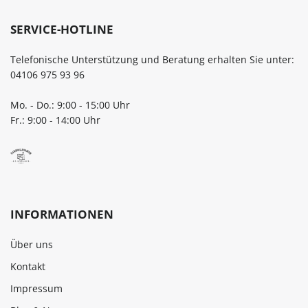
WC.PflegehinweiseFlasche v
Hand mit warmem Wasse
SERVICE-HOTLINE
ausspülenPumpmechanism
regelmäßig mit klarem Wass
Telefonische Unterstützung und Beratung erhalten Sie unter:
durchspülenKeine scheuern
04106 975 93 96
Reiniger verwendenJetzt
nachfüllbaren Seifenspend
Mo. - Do.: 9:00 - 15:00 Uhr
bestellenBring Ordnung und 
Fr.: 9:00 - 14:00 Uhr
an Waschbecken und Spüle
Bestelle deinen mikken
Seifenspender 1000 ml beq
online bei flaschen-glaeser-
dosen.de.
INFORMATIONEN
Über uns
Kontakt
Impressum