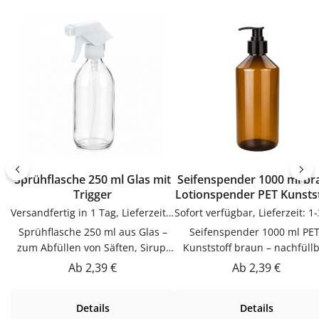
Einfach in der Anwendung und
vielseitig.PflegehinweiseVor
langlebig im
ersten Gebrauch mit warm
Gebrauch.PflegehinweiseNach
Wasser ausspülenReinigung 
Gebrauch reinigenGut trocknen
Hand empfohlenGut trockn
lassenJetzt bestellenBestelle
lassenJetzt bestellenBestel
Trichter bequem online bei
deinen Flasche bequem online
flaschen-glaeser-und-dosen.de.
bei flaschen-glaeser-und-
dosen.de.
Sprühflasche 250 ml Glas mit
Seifenspender 1000 ml br
Trigger
Lotionspender PET Kunsts
Versandfertig in 1 Tag, Lieferzeit 1-3 Tage
Sprühflasche 250 ml aus Glas –
Seifenspender 1000 ml PET
zum Abfüllen von Säften, Sirup,
Kunststoff braun – nachfüll
Likören & ÖlenDieser
mit PumpspenderDer mikk
Regulärer Preis:
Regulärer Preis:
Ab
2,39 €
Ab
2,39 €
Sprühflasche 250 ml aus Glas ist
Seifenspender mit 1000 m
zum Abfüllen von Säften, Sirup,
Fassungsvermögen aus PET
Details
Details
Likören & Ölen. Hochwertig
Kunststoff in braun ist ein