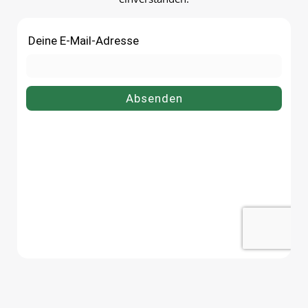
dosen.de.
bruchsicherDie Flasche best
aus leichtem, bruchsicherem 
Kunststoff – praktisch für B
Reise und Bereiche, in den
Glas ungeeignet ist.
Produktdetails auf einen
BlickFüllmenge: ca. 1000
mlMaterial Flasche: PET-
KunststoffVerschluss:
Pumpspender,
arretierbarDosierung: ca. 2 m
PumphubFarbe: braunVielsei
einsetzbarFlüssigseife un
Handseife, Lotion und
Pflegeprodukte, Spülmittel o
alkoholhaltige
Desinfektionsmittel: Der
nachfüllbare Spender erset
Einwegverpackungen und so
für ein aufgeräumtes Bild a
Waschtisch, Spüle oder im Gä