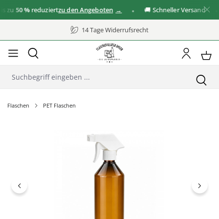
zu
50 %
reduziert
zu den Angeboten
🚚 Schneller Versand
14 Tage Widerrufsrecht
Flaschen
PET Flaschen
Bildergalerie überspringen