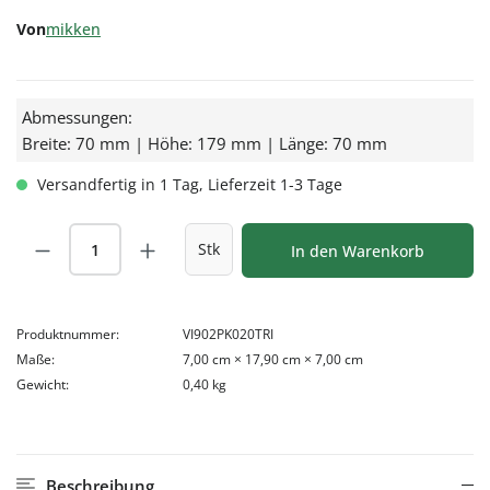
Von
mikken
Abmessungen:
Breite: 70 mm | Höhe: 179 mm | Länge: 70 mm
Versandfertig in 1 Tag, Lieferzeit 1-3 Tage
Produkt Anzahl: Gib den gewünschten Wert
Stk
In den Warenkorb
Produktnummer:
VI902PK020TRI
Maße:
7,00 cm × 17,90 cm × 7,00 cm
Gewicht:
0,40 kg
Beschreibung