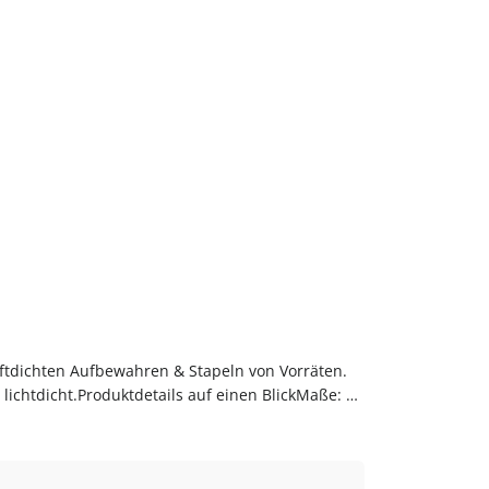
ftdichten Aufbewahren & Stapeln von Vorräten.
lichtdicht.Produktdetails auf einen BlickMaße: 22
weiteren Vorräten.PflegehinweiseVor dem ersten
laschen-glaeser-