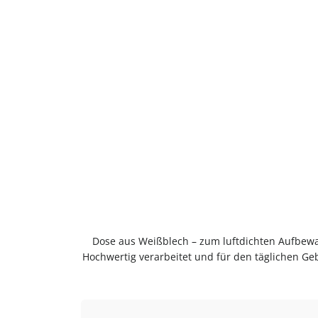
Produktgalerie überspringen
Dose aus Weißblech – zum luftdichten Aufbewa
Hochwertig verarbeitet und für den täglichen Geb
x 14,6 cmMaterial: WeißblechVielseitig einsetz
Gebrauch mit warmem Wasser ausspülenReinigung von Hand empf