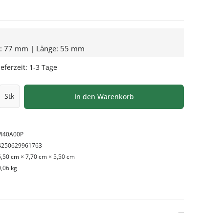
e: 77 mm | Länge: 55 mm
eferzeit: 1-3 Tage
l: Gib den gewünschten Wert ein oder be
Stk
In den Warenkorb
VI40A00P
4250629961763
5,50 cm × 7,70 cm × 5,50 cm
0,06 kg