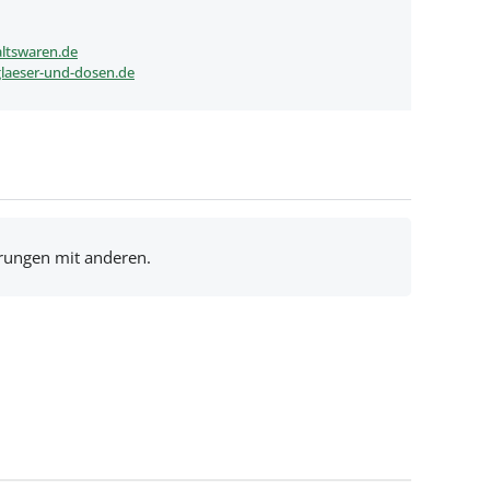
ltswaren.de
laeser-und-dosen.de
hrungen mit anderen.