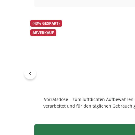
(43% GESPART)
ABVERKAUF
Vorratsdose – zum luftdichten Aufbewahren & Stapeln von VorrätenDieser Vorratsdose ist zum luftdichten Aufbewahren & Stapeln von Vorräten. Hochwertig
verarbeitet und für den täglichen Gebrauch 
luftdichten Aufbewahren von Kaffee, Tee, Mehl