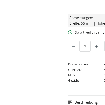
Abmessungen:
Breite: 55 mm | Höh
Sofort verfügbar, Li
Produkt Anzah
Produktnummer:
GTIN/EAN:
Maße:
Gewicht:
Beschreibung