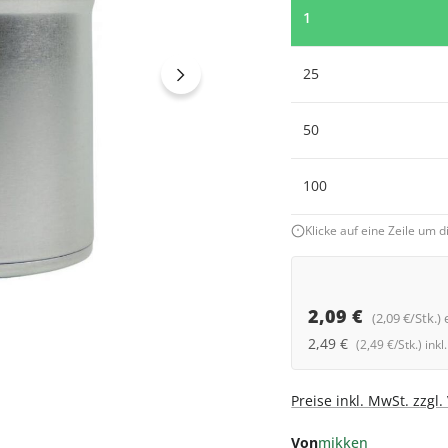
1
25
50
100
Klicke auf eine Zeile um
2,09 €
(2,09 €/Stk.) 
2,49 €
(2,49 €/Stk.) ink
Preise inkl. MwSt. zzgl
Von
mikken