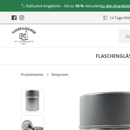
🏷️ Exklusive Angebote – bis zu
50 %
reduziert
zu den Angeboten
14 Tage Wid
FLASCHEN
GLÄ
Produktwelten
Restposten
Bildergalerie überspringen