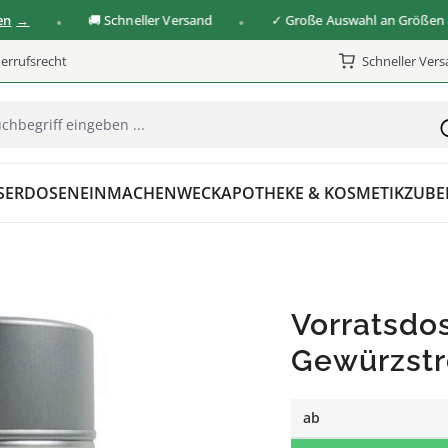
🚚 Schneller Versand
✓ Große Auswahl an Größen & Ver
errufsrecht
Schneller Ver
SER
DOSEN
EINMACHEN
WECK
APOTHEKE & KOSMETIK
ZUBE
Vorratsdos
Gewürzstr
ab