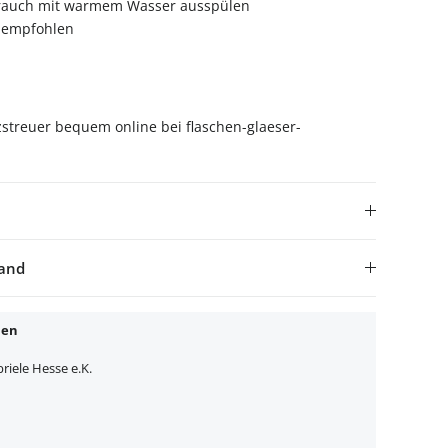
rauch mit warmem Wasser ausspülen
 empfohlen
streuer bequem online bei flaschen-glaeser-
sand
nen
iele Hesse e.K.