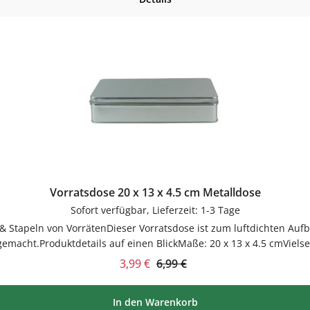
Vorratsdose 20 x 13 x 4.5 cm Metalldose
Sofort verfügbar, Lieferzeit: 1-3 Tage
gemacht.Produktdetails auf einen BlickMaße: 20 x 13 x 4.5 cmViels
, Müsli und weiteren Vorräten.PflegehinweiseVor dem ersten Geb
Verkaufspreis:
Regulärer Preis:
3,99 €
6,99 €
Hand empfohlenGut trocknen lassenJetzt bestell
In den Warenkorb