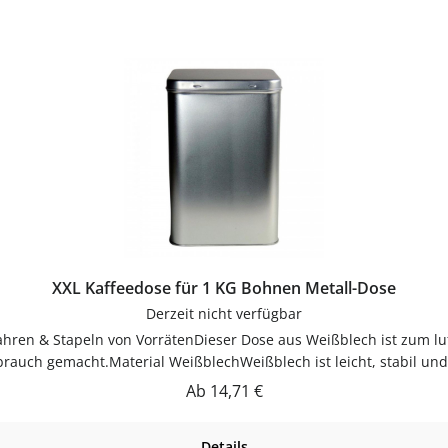
XXL Kaffeedose für 1 KG Bohnen Metall-Dose
Derzeit nicht verfügbar
hren & Stapeln von VorrätenDieser Dose aus Weißblech ist zum lu
rauch gemacht.Material WeißblechWeißblech ist leicht, stabil und 
barZum luftdichten Aufbewahren von Kaffee, Tee, Mehl, Müsli und 
Regulärer Preis:
Ab
14,71 €
ohlenGut trocknen lassenJetzt bestellenBestelle deinen Dose bequem online bei f
und-dosen.de.
Details