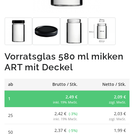
Vorratsglas 580 ml mikken
ART mit Deckel
ab
Brutto / Stk.
Netto / Stk.
2,49 €
2,09 €
1
inkl. 19% MwSt.
zzgl. MwSt.
2,42 €
2,03 €
(-3%)
25
inkl. 19% MwSt.
zzgl. MwSt.
2,37 €
1,99 €
(-5%)
50