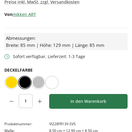
Preise inkl. MwSt. zzgl. Versandkosten
Von
mikken ART
Abmessungen:
Breite: 85 mm | Höhe: 129 mm | Länge: 85 mm
Sofort verfügbar, Lieferzeit: 1-3 Tage
AUSWÄHLEN
DECKELFARBE
Gold
Schwarz
Silber
Weiß
Produkt Anzahl: Gib den gewünschten Wert
In den Warenkorb
Produktnummer:
VI228FR13V-SVS
Maße:
8,50 cm × 12,90 cm × 8,50 cm