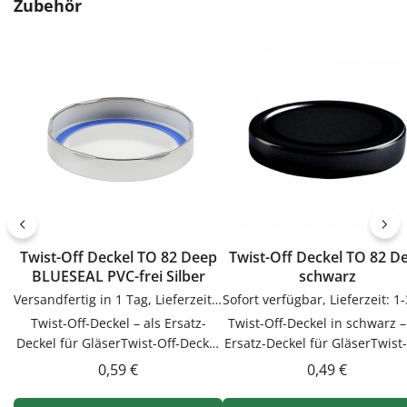
Produktgalerie überspringen
Zubehör
Twist-Off Deckel TO 82 Deep
Twist-Off Deckel TO 82 Deep
BLUESEAL PVC-frei Silber
schwarz
Versandfertig in 1 Tag, Lieferzeit 1-3 Tage
Twist-Off-Deckel – als Ersatz-
Twist-Off-Deckel in schwarz – als
Deckel für GläserTwist-Off-Deckel
Ersatz-Deckel für GläserTwist-
als Ersatz-Deckel für Gläser.
Deckel in schwarz als Ersatz-
Regulärer Preis:
Regulärer Prei
0,59 €
0,49 €
Praktische Ergänzung für Küche,
Deckel für Gläser. Praktisc
Vorrat und Haushalt – passend zu
Ergänzung für Küche, Vorrat