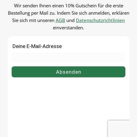
Küche, Haushalt und
Gastronomie.PflegehinweiseVor
Wir senden Ihnen einen 10% Gutschein für die erste
Gastronomie.Pflegehinweise
dem ersten Gebrauch mit
Bestellung per Mail zu. Indem Sie sich anmelden, erklären
dem ersten Gebrauch mit
warmem Wasser
Sie sich mit unseren
AGB
und
Datenschutzrichtlinien
warmem Wasser
ausspülenSpülmaschinengeeigne
einverstanden.
ausspülenSpülmaschinengee
tGut trocknen lassenJetzt
tGut trocknen lassenJetzt
bestellenBestelle deinen
bestellenBestelle deinen
Vorratsglas 720 ml bequem online
Vorratsglas 410 ml bequem on
bei flaschen-glaeser-und-
bei flaschen-glaeser-und-
dosen.de.
dosen.de.