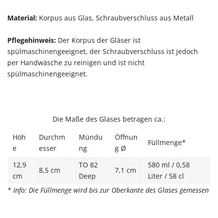
Material:
Korpus aus Glas, Schraubverschluss aus Metall
Pflegehinweis:
Der Korpus der Gläser ist
spülmaschinengeeignet, der Schraubverschluss ist jedoch
per Handwäsche zu reinigen und ist nicht
spülmaschinengeeignet.
Die Maße des Glases betragen ca.:
Höh
Durchm
Mündu
Öffnun
Füllmenge*
e
esser
ng
g Ø
12,9
TO 82
580 ml / 0,58
8,5 cm
7,1 cm
cm
Deep
Liter / 58 cl
* Info: Die Füllmenge wird bis zur Oberkante des Glases gemessen