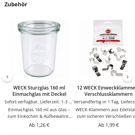
Produktgalerie überspringen
Zubehör
WECK Sturzglas 160 ml
12 WECK Einweckklamme
Einmachglas mit Deckel
Verschlussklammern
Sofort verfügbar, Lieferzeit: 1-3 Tage
Einmachglas 160 ml aus Glas –
WECK-Klammern aus Edelstahl –
zum Einkochen & Aufbewahren
zum sicheren Verschließen 
im WECK-SystemDieser
WECK-Gläsern beim
Regulärer Preis:
Regulärer Preis:
Ab
1,26 €
Ab
1,99 €
Einmachglas 160 ml aus Glas ist
EinkochenWECK-Klammern 