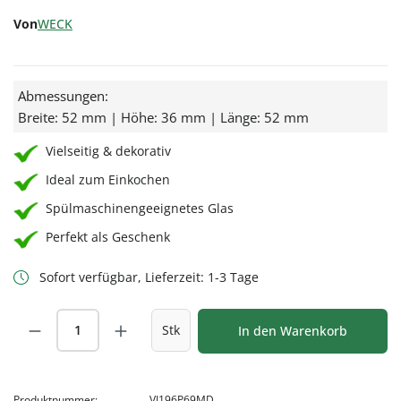
Von
WECK
Abmessungen:
Breite: 52 mm | Höhe: 36 mm | Länge: 52 mm
Vielseitig & dekorativ
Ideal zum Einkochen
Spülmaschinengeeignetes Glas
Perfekt als Geschenk
Sofort verfügbar, Lieferzeit: 1-3 Tage
Produkt Anzahl: Gib den gewünschten Wert
Stk
In den Warenkorb
Produktnummer:
VI196P69MD