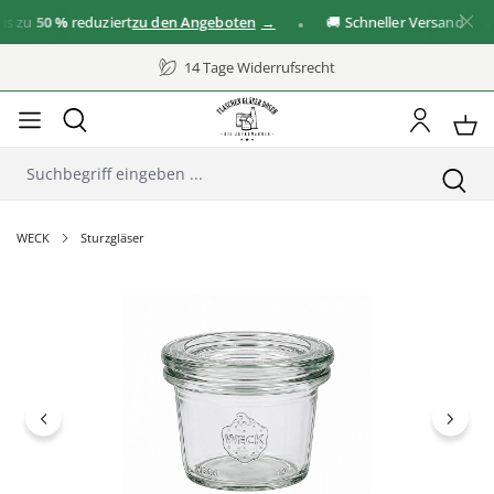
zu
50 %
reduziert
zu den Angeboten
🚚 Schneller Versand
14 Tage Widerrufsrecht
WECK
Sturzgläser
Bildergalerie überspringen