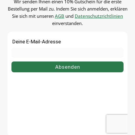
Wir senden Ihnen einen 10% Gutschein für die erste
wiederverwendbar und
wiederverwendbar und
Bestellung per Mail zu. Indem Sie sich anmelden, erklären
langlebig.PflegehinweiseVor dem
langlebig.PflegehinweiseVor
Sie sich mit unseren
AGB
und
Datenschutzrichtlinien
ersten Gebrauch mit warmem
ersten Gebrauch mit warm
einverstanden.
Wasser
Wasser
ausspülenSpülmaschinengeeigne
ausspülenSpülmaschinengee
tGut trocknen lassenJetzt
tGut trocknen lassenJetzt
bestellenBestelle deinen
bestellenBestelle deinen
Einmachglas 80 ml bequem
Einmachglas 140 ml bequ
online bei flaschen-glaeser-und-
online bei flaschen-glaeser-
dosen.de.
dosen.de.