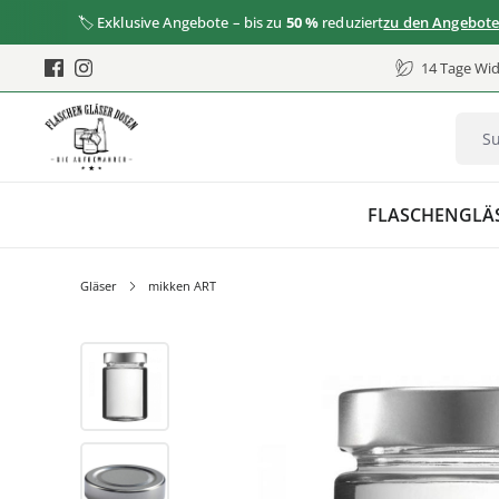
🏷️ Exklusive Angebote – bis zu
50 %
reduziert
zu den Angeboten
14 Tage Wid
FLASCHEN
GLÄ
Gläser
mikken ART
Bildergalerie überspringen