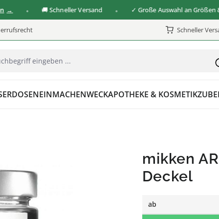
🚚 Schneller Versand
✓ Große Auswahl an Größen & Ve
errufsrecht
Schneller Ver
SER
DOSEN
EINMACHEN
WECK
APOTHEKE & KOSMETIK
ZUBE
mikken AR
Deckel
ab