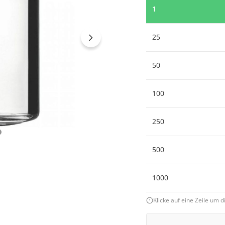
1
25
50
100
250
500
1000
Klicke auf eine Zeile um