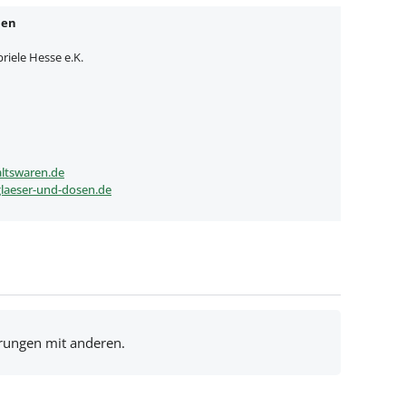
nen
iele Hesse e.K.
ltswaren.de
laeser-und-dosen.de
hrungen mit anderen.