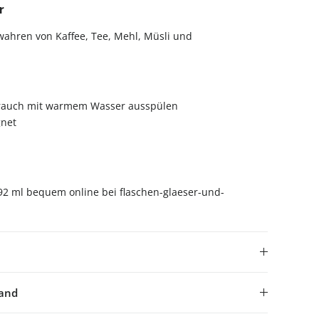
r
ahren von Kaffee, Tee, Mehl, Müsli und
rauch mit warmem Wasser ausspülen
net
92 ml bequem online bei flaschen-glaeser-und-
sand