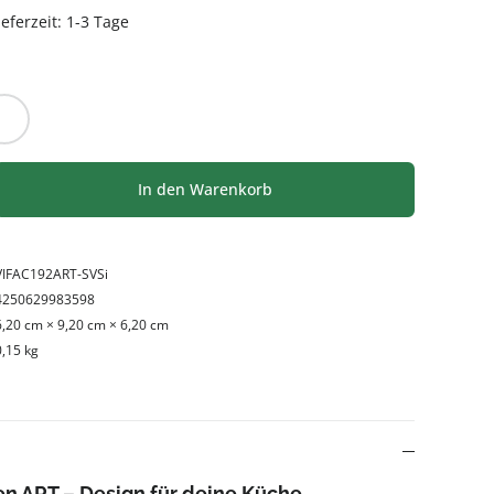
eferzeit: 1-3 Tage
HLEN
Weiß
l: Gib den gewünschten Wert ein oder be
In den Warenkorb
VIFAC192ART-SVSi
4250629983598
6,20 cm × 9,20 cm × 6,20 cm
0,15 kg
n ART – Design für deine Küche