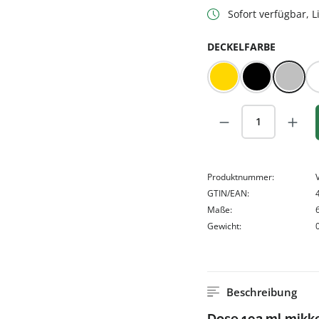
Sofort verfügbar, Li
AUSWÄ
DECKELFARBE
Gold
Schwarz
Silber
Produkt Anzah
Produktnummer:
GTIN/EAN:
Maße:
Gewicht:
Beschreibung
Dose 192 ml mikke