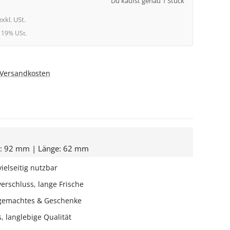
Du kaufst genau 1 Stück
exkl. USt.
l. 19% USt.
. Versandkosten
e: 92 mm | Länge: 62 mm
vielseitig nutzbar
erschluss, lange Frische
stgemachtes & Geschenke
, langlebige Qualität