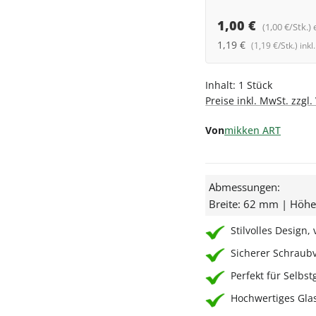
1,00 €
(1,00 €/Stk.) 
1,19 €
(1,19 €/Stk.) ink
Inhalt:
1 Stück
Preise inkl. MwSt. zzgl
Von
mikken ART
Abmessungen:
Breite: 62 mm | Höh
Stilvolles Design, 
Sicherer Schraubv
Perfekt für Selb
Hochwertiges Glas