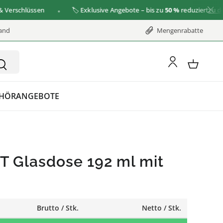
rschlüssen
🏷️ Exklusive Angebote – bis zu
50 %
reduziert
zu den A
sand
Mengenrabatte
HÖR
ANGEBOTE
T Glasdose 192 ml mit
Brutto / Stk.
Netto / Stk.