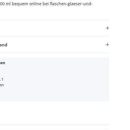
500 ml bequem online bei flaschen-glaeser-und-
sand
nen
, 1
ien