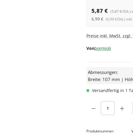
5,87 €
(5,87 €/Stk.) 
6,99 €
(6,99 €/Stk.) ink
Preise inkl. MwSt. zzgl
Von
bormioli
Abmessungen:
Breite: 107 mm | Hö
Versandfertig in 1 Ta
Produkt Anzah
Produktnummer: