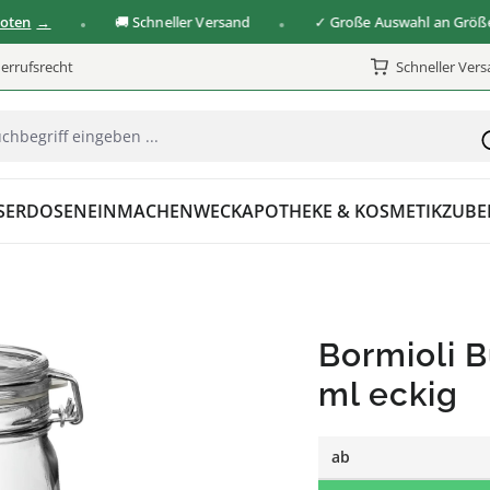
🚚 Schneller Versand
✓ Große Auswahl an Größen & 
errufsrecht
Schneller Ver
SER
DOSEN
EINMACHEN
WECK
APOTHEKE & KOSMETIK
ZUBE
Bormioli 
ml eckig
ab