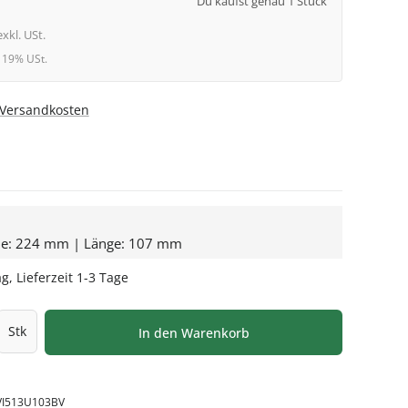
Du kaufst genau 1 Stück
exkl. USt.
l. 19% USt.
. Versandkosten
he: 224 mm | Länge: 107 mm
g, Lieferzeit 1-3 Tage
l: Gib den gewünschten Wert ein oder be
Stk
In den Warenkorb
VI513U103BV