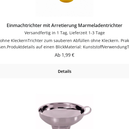
Einmachtrichter mit Arretierung Marmeladentrichter
Versandfertig in 1 Tag, Lieferzeit 1-3 Tage
sen.Produktdetails auf einen BlickMaterial: KunststoffVerwendung
auch.PflegehinweiseNach Gebrauch reinigenGut trocknen lassenJet
Regulärer Preis:
Ab
1,99 €
flaschen-glaeser-und-dosen.de.
Details