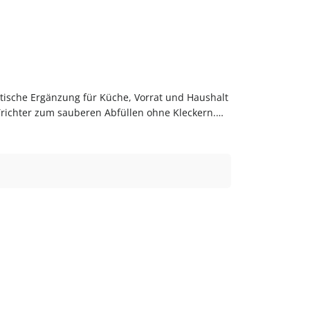
Trichter zum sauberen Abfüllen ohne Kleckern.
zt bestellenBestelle Trichter bequem online bei