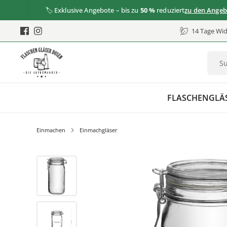
🏷️ Exklusive Angebote – bis zu
50 %
reduziert
zu den Angeboten
14 Tage Wid
FLASCHEN
GLÄ
Einmachen
Einmachgläser
Bildergalerie überspringen