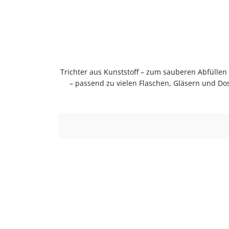
Trichter aus Kunststoff – zum sauberen Abfüllen ohne KleckernTrichter zum sauberen Abfüllen ohne Kleckern. Praktische Ergänzung für Küche, Vorrat und Haushalt
– passend zu vielen Flaschen, Gläsern und Do
Einfach in der Anwendung und langlebig im Gebr