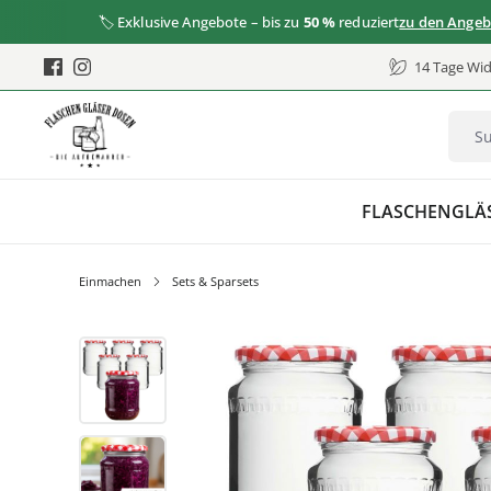
🏷️ Exklusive Angebote – bis zu
50 %
reduziert
zu den Angeboten
14 Tage Wid
FLASCHEN
GLÄ
Einmachen
Sets & Sparsets
Bildergalerie überspringen