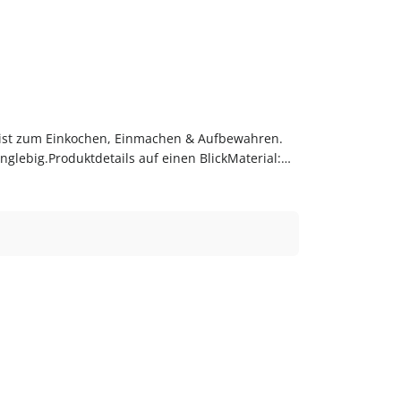
 ist zum Einkochen, Einmachen & Aufbewahren.
nglebig.Produktdetails auf einen BlickMaterial:
e, Eingelegtem und Vorräten.PflegehinweiseVor
ermentierglas bequem online bei