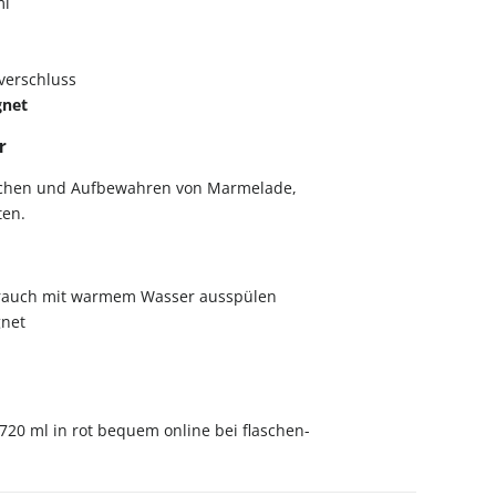
ml
erschluss
gnet
r
chen und Aufbewahren von Marmelade,
ten.
rauch mit warmem Wasser ausspülen
net
 720 ml in rot bequem online bei flaschen-