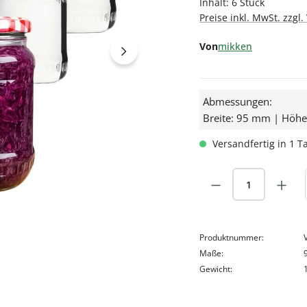
Inhalt:
6 Stück
Preise inkl. MwSt. zzgl
Von
mikken
Abmessungen:
Breite: 95 mm | Höh
Versandfertig in 1 Ta
Produkt Anzah
Produktnummer:
Maße:
Gewicht: