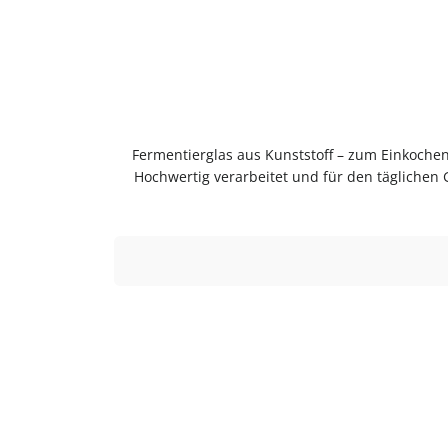
Fermentierglas aus Kunststoff – zum Einkoch
Hochwertig verarbeitet und für den täglichen G
KunststoffSpülmaschinengeeignetVielseitig ei
dem ersten Gebrauch mit warmem Wasser ausspülenSpü