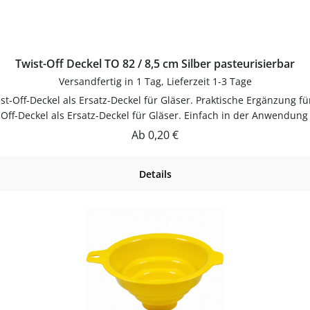
Twist-Off Deckel TO 82 / 8,5 cm Silber pasteurisierbar
Versandfertig in 1 Tag, Lieferzeit 1-3 Tage
ist-Off-Deckel als Ersatz-Deckel für Gläser. Praktische Ergänzung 
ff-Deckel als Ersatz-Deckel für Gläser. Einfach in der Anwendun
lassenJetzt bestellenBestelle Twist-Off-Deckel bequem online bei
Regulärer Preis:
Ab
0,20 €
Details