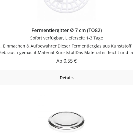
Fermentiergitter Ø 7 cm (TO82)
Sofort verfügbar, Lieferzeit: 1-3 Tage
en, Einmachen & AufbewahrenDieser Fermentierglas aus Kunststoff
ebrauch gemacht.Material KunststoffDas Material ist leicht und la
nsetzbarZum Einkochen, Einmachen und Aufbewahren von Marmelad
Regulärer Preis:
Ab
0,55 €
lmaschinengeeignetGut trocknen lassenJetzt bestellenBestelle deinen F
flaschen-glaeser-und-dosen.de.
Details