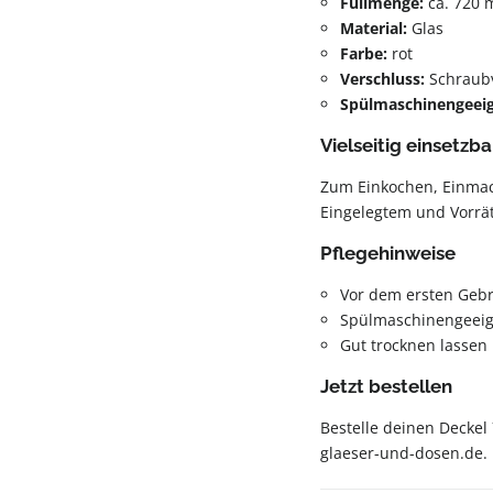
Füllmenge:
ca. 720 
Material:
Glas
Farbe:
rot
Verschluss:
Schraubv
Spülmaschinengeei
Vielseitig einsetzba
Zum Einkochen, Einma
Eingelegtem und Vorrä
Pflegehinweise
Vor dem ersten Geb
Spülmaschinengeeig
Gut trocknen lassen
Jetzt bestellen
Bestelle deinen Deckel
glaeser-und-dosen.de.