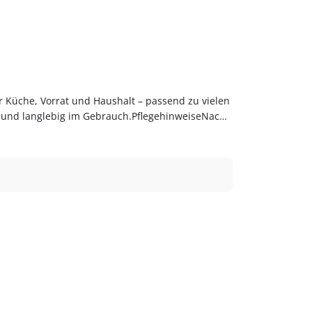
für Küche, Vorrat und Haushalt – passend zu vielen
g und langlebig im Gebrauch.PflegehinweiseNach
 flaschen-glaeser-und-dosen.de.