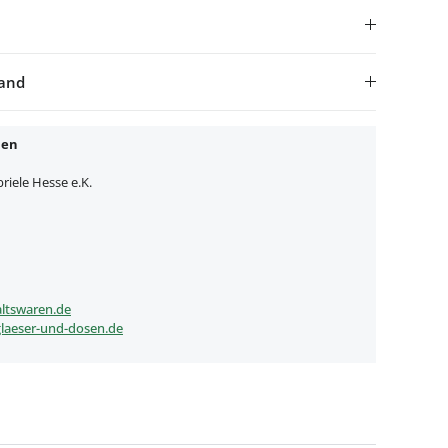
sand
nen
iele Hesse e.K.
ltswaren.de
laeser-und-dosen.de