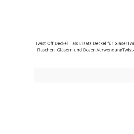
Twist-Off-Deckel – als Ersatz-Deckel für GläserTw
Flaschen, Gläsern und Dosen.VerwendungTwist-O
Gebrauch reinigenGut trocknen 