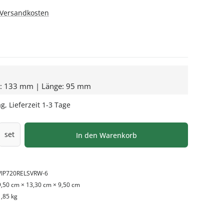
. Versandkosten
e: 133 mm | Länge: 95 mm
g, Lieferzeit 1-3 Tage
l: Gib den gewünschten Wert ein oder be
set
In den Warenkorb
VIP720RELSVRW-6
9,50 cm × 13,30 cm × 9,50 cm
1,85 kg