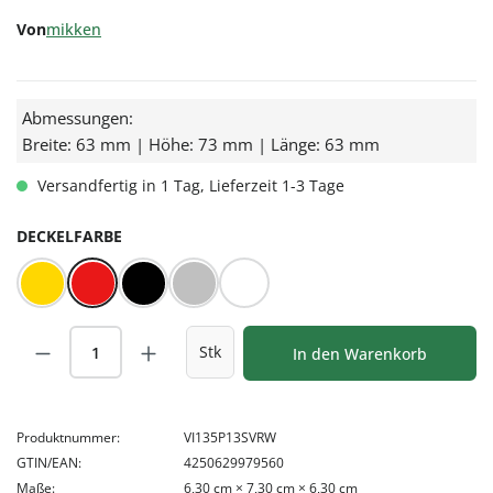
Von
mikken
Abmessungen:
Breite: 63 mm | Höhe: 73 mm | Länge: 63 mm
Versandfertig in 1 Tag, Lieferzeit 1-3 Tage
AUSWÄHLEN
DECKELFARBE
Gold
Rot/Weiß kariert
Schwarz
Silber
Weiß
Produkt Anzahl: Gib den gewünschten Wert
Stk
In den Warenkorb
Produktnummer:
VI135P13SVRW
GTIN/EAN:
4250629979560
Maße:
6,30 cm × 7,30 cm × 6,30 cm