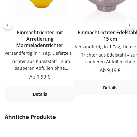
Einmachtrichter mit
Einmachtrichter Edelstah
Arretierung
15 cm
Marmeladentrichter
Versandfertig in 1 Tag, Lieferzeit 1-3 Tage
Trichter aus Edelstahl – zum
Trichter aus Kunststoff – zum
sauberen Abfüllen ohne
sauberen Abfüllen ohne
KleckernTrichter zum saube
Regulärer Preis:
Ab
9,19 €
KleckernTrichter zum sauberen
Abfüllen ohne Kleckern.
Regulärer Preis:
Ab
1,99 €
Abfüllen ohne Kleckern.
Praktische Ergänzung für Kü
Details
Praktische Ergänzung für Küche,
Vorrat und Haushalt – passen
Details
Vorrat und Haushalt – passend zu
vielen Flaschen, Gläsern u
vielen Flaschen, Gläsern und
Dosen.Produktdetails auf ei
Dosen.Produktdetails auf einen
BlickMaterial:
BlickMaterial:
EdelstahlVerwendungTricht
Produktgalerie überspringen
Ähnliche Produkte
KunststoffVerwendungTrichter
zum sauberen Abfüllen oh
zum sauberen Abfüllen ohne
Kleckern. Einfach in der
Kleckern. Einfach in der
Anwendung und langlebig 