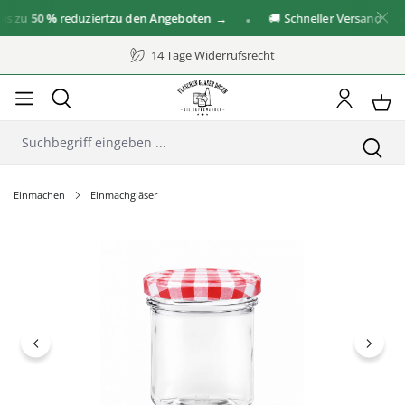
 zu
50 %
reduziert
zu den Angeboten
🚚 Schneller Versand
14 Tage Widerrufsrecht
Einmachen
Einmachgläser
Bildergalerie überspringen