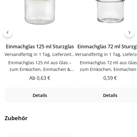
Einmachglas 125 ml Sturzglas
Einmachglas 72 ml Stur
Versandfertig in 1 Tag, Lieferzeit 1-3 Tage
Einmachglas 125 ml aus Glas –
Einmachglas 72 ml aus Glas
zum Einkochen, Einmachen &
zum Einkochen, Einmachen
AufbewahrenDieser Einmachglas
AufbewahrenDieser Einmach
Regulärer Preis:
Regulärer Prei
Ab
0,63 €
0,59 €
125 ml aus Glas ist zum
72 ml aus Glas ist zum Einkoc
Einkochen, Einmachen &
Einmachen & Aufbewahren
Details
Details
Aufbewahren. Hochwertig
Hochwertig verarbeitet und 
verarbeitet und für den täglichen
den täglichen Gebrauch
Gebrauch gemacht.Material
gemacht.Material GlasGlas i
GlasGlas ist geschmacksneutral,
geschmacksneutral, gut z
Produktgalerie überspringen
Zubehör
gut zu reinigen und beliebig
reinigen und beliebig
wiederbefüllbar.Produktdetails
wiederbefüllbar.Produktdeta
auf einen BlickFüllmenge: ca. 125
auf einen BlickFüllmenge: ca.