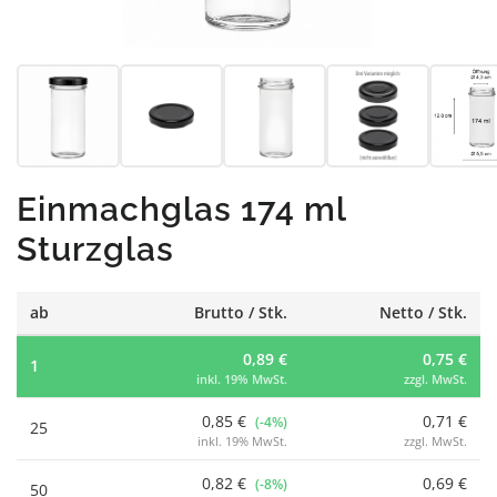
Einmachglas 174 ml
Sturzglas
ab
Brutto / Stk.
Netto / Stk.
0,89 €
0,75 €
1
inkl. 19% MwSt.
zzgl. MwSt.
0,85 €
0,71 €
(-4%)
25
inkl. 19% MwSt.
zzgl. MwSt.
0,82 €
0,69 €
(-8%)
50