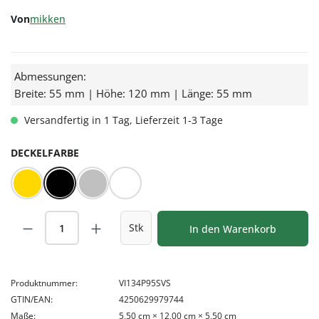
Von
mikken
Abmessungen:
Breite: 55 mm | Höhe: 120 mm | Länge: 55 mm
Versandfertig in 1 Tag, Lieferzeit 1-3 Tage
AUSWÄHLEN
DECKELFARBE
Gold
Schwarz
Silber
Weiß
Produkt Anzahl: Gib den gewünschten Wert
Stk
In den Warenkorb
Produktnummer:
VI134P95SVS
GTIN/EAN:
4250629979744
Maße:
5,50 cm × 12,00 cm × 5,50 cm