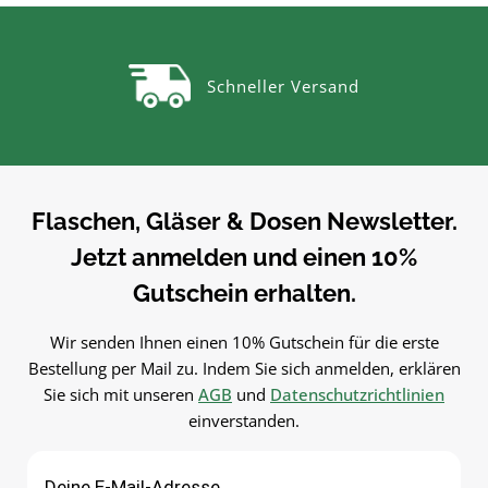
Dosen.Produktdetails auf einen
BlickMaterial:
BlickMaterial:
EdelstahlVerwendungTricht
KunststoffVerwendungTrichter
zum sauberen Abfüllen oh
Schneller Versand
zum sauberen Abfüllen ohne
Kleckern. Einfach in der
Kleckern. Einfach in der
Anwendung und langlebig 
Anwendung und langlebig im
Gebrauch.PflegehinweiseNa
Gebrauch.PflegehinweiseNach
Gebrauch reinigenGut trock
Gebrauch reinigenGut trocknen
lassenJetzt bestellenBestel
lassenJetzt bestellenBestelle
Trichter bequem online be
Flaschen, Gläser & Dosen Newsletter.
Trichter bequem online bei
flaschen-glaeser-und-dosen.
Jetzt anmelden und einen 10%
flaschen-glaeser-und-dosen.de.
Gutschein erhalten.
Wir senden Ihnen einen 10% Gutschein für die erste
Bestellung per Mail zu. Indem Sie sich anmelden, erklären
Sie sich mit unseren
AGB
und
Datenschutzrichtlinien
einverstanden.