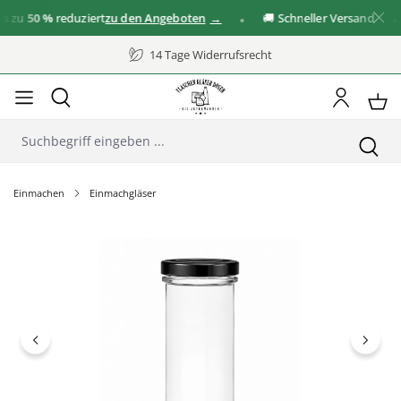
zu
50 %
reduziert
zu den Angeboten
🚚 Schneller Versand
14 Tage Widerrufsrecht
Einmachen
Einmachgläser
Bildergalerie überspringen