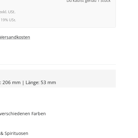
Du kaufst genau 1 Stück
exkl. USt.
l. 19% USt.
. Versandkosten
e: 206 mm | Länge: 53 mm
 verschiedenen Farben
g & Spirituosen