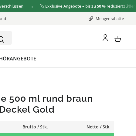
hlüssen
🏷️ Exklusive Angebote – bis zu
50 %
reduziert
zu den Ang
sand
Mengenrabatte
HÖR
ANGEBOTE
he 500 ml rund braun
 Deckel Gold
Brutto / Stk.
Netto / Stk.