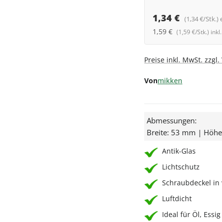
1,34 €
(1,34 €/Stk.) 
1,59 €
(1,59 €/Stk.) ink
Preise inkl. MwSt. zzgl
Von
mikken
Abmessungen:
Breite: 53 mm | Höh
Antik-Glas
Lichtschutz
Schraubdeckel in
Luftdicht
Ideal für Öl, Essi