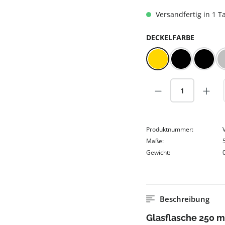
Versandfertig in 1 Ta
AUSWÄ
DECKELFARBE
Gold
Kunststoff
Schwa
Produkt Anzah
Produktnummer:
Maße:
Gewicht:
Beschreibung
Glasflasche 250 ml