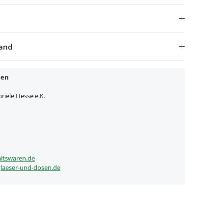
sand
nen
iele Hesse e.K.
ltswaren.de
laeser-und-dosen.de