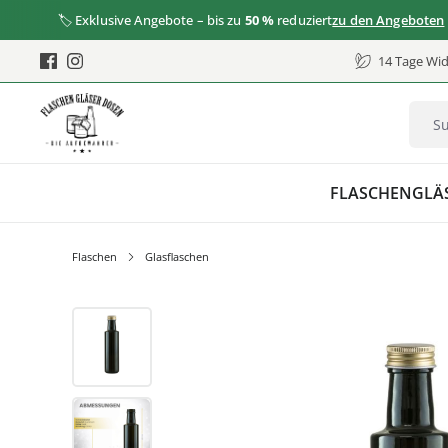
🏷️ Exklusive Angebote – bis zu
50 %
reduziert
zu den Angeboten
14 Tage Wid
FLASCHEN
GLÄ
Flaschen
Glasflaschen
Bildergalerie überspringen