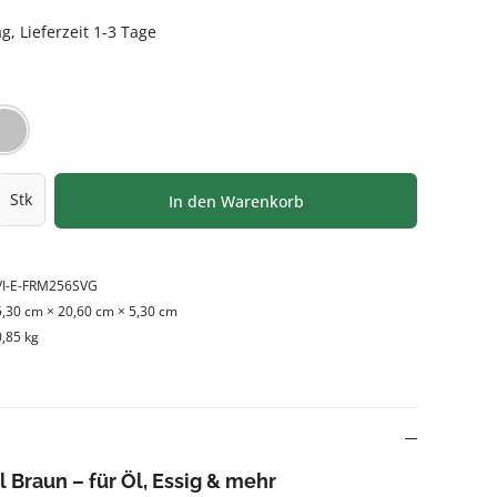
g, Lieferzeit 1-3 Tage
HLEN
rz
Silber
l: Gib den gewünschten Wert ein oder be
Stk
In den Warenkorb
VI-E-FRM256SVG
5,30 cm × 20,60 cm × 5,30 cm
0,85 kg
 Braun – für Öl, Essig & mehr