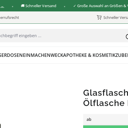
🚚 Schneller Versand
✓ Große Auswahl an Größen & Versc
errufsrecht
Schneller Ver
SER
DOSEN
EINMACHEN
WECK
APOTHEKE & KOSMETIK
ZUBE
Glasflasc
Ölflasche
ab