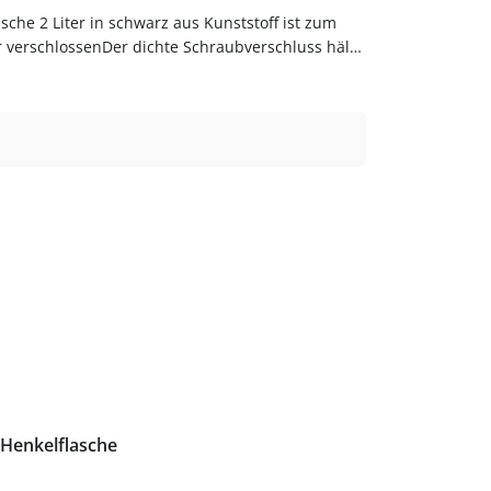
sche 2 Liter in schwarz aus Kunststoff ist zum
r verschlossenDer dichte Schraubverschluss hält
ist leicht und langlebig.Produktdetails auf einen
um Abfüllen von Säften, Sirup, Likören, Ölen und
sser ausspülenReinigung von Hand empfohlenGut
 flaschen-glaeser-und-dosen.de.
 Henkelflasche