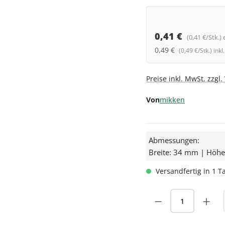
0,41 €
(0,41 €/Stk.) 
0,49 €
(0,49 €/Stk.) ink
Preise inkl. MwSt. zzgl
Von
mikken
Abmessungen:
Breite: 34 mm | Höh
Versandfertig in 1 Ta
Produkt Anzah