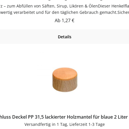
rz – zum Abfüllen von Säften, Sirup, Likören & ÖlenDieser Henkelfla
chwertig verarbeitet und für den täglichen Gebrauch gemacht.Siche
icher für Lagerung und Transport.Material KunststoffDas Material 
Regulärer Preis:
Ab
1,27 €
Farbe: schwarzVerschluss: SchraubverschlussVielseitig einsetzbarZ
 vielseitig.PflegehinweiseVor dem ersten Gebrauch mit warmem Wa
Details
Bestelle deinen Henkelflasche 2 Liter in schwarz bequem online bei
luss Deckel PP 31,5 lackierter Holzmantel für blaue 2 Liter
Versandfertig in 1 Tag, Lieferzeit 1-3 Tage