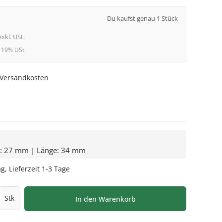
Du kaufst genau 1 Stück
exkl. USt.
l. 19% USt.
. Versandkosten
e: 27 mm | Länge: 34 mm
g, Lieferzeit 1-3 Tage
l: Gib den gewünschten Wert ein oder be
Stk
In den Warenkorb