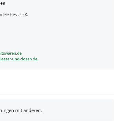
nen
iele Hesse e.K.
ltswaren.de
laeser-und-dosen.de
hrungen mit anderen.