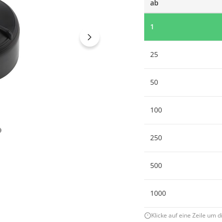
ab
1
25
50
100
250
500
1000
Klicke auf eine Zeile um