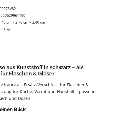
VI207SV82
4250629961190
3,40 cm × 2,70 cm × 3,40 cm
0,01 kg
e aus Kunststoff in schwarz – als
 für Flaschen & Gläser
schwarz als Ersatz-Verschluss für Flaschen &
änzung für Küche, Vorrat und Haushalt – passend
äsern und Dosen.
einen Blick