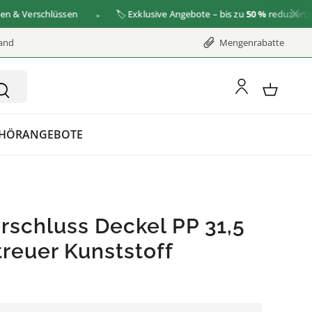
Verschlüssen
🏷️ Exklusive Angebote – bis zu
50 %
reduziert
zu de
sand
Mengenrabatte
HÖR
ANGEBOTE
rschluss Deckel PP 31,5
treuer Kunststoff