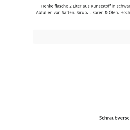
Henkelflasche 2 Liter aus Kunststoff in schwa
Abfüllen von Säften, Sirup, Likören & Ölen. Ho
den Inhalt sicher und macht das Produkt auslaufs
BlickFüllmenge: ca. 2 LiterMaterial: Kunststoff
weiteren Flüssigkeiten – wiederbefüllbar und
trocknen lassenJetzt bestellen
Schraubversch