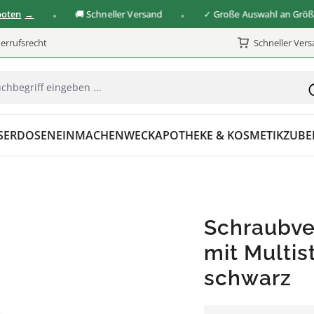
🚚 Schneller Versand
✓ Große Auswahl an Größen & 
errufsrecht
Schneller Ver
SER
DOSEN
EINMACHEN
WECK
APOTHEKE & KOSMETIK
ZUBE
Schraubve
mit Multis
schwarz