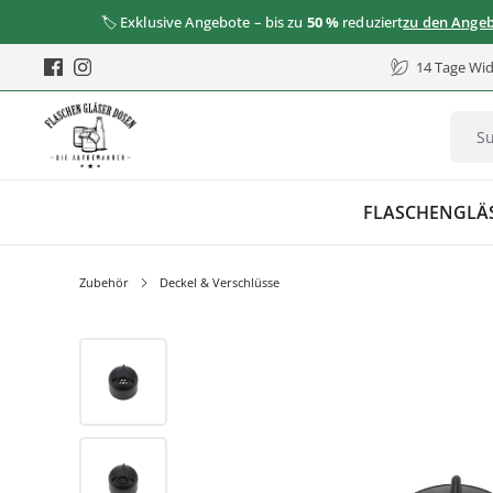
🏷️ Exklusive Angebote – bis zu
50 %
reduziert
zu den Angeboten
14 Tage Wid
FLASCHEN
GLÄ
Zubehör
Deckel & Verschlüsse
Bildergalerie überspringen