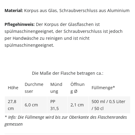
Material:
Korpus aus Glas, Schraubverschluss aus Aluminium
Pflegehinweis:
Der Korpus der Glasflaschen ist
spülmaschinengeeignet, der Schraubverschluss ist jedoch
per Handwäsche zu reinigen und ist nicht
spülmaschinengeeignet.
Die Maße der Flasche betragen ca.:
Durchme
Münd
Öffnun
Höhe
Füllmenge*
sser
ung
g Ø
27,8
PP
500 ml / 0,5 Liter
6,0 cm
2,1 cm
cm
31,5
/ 50 cl
* Info: Die Füllmenge wird bis zur Oberkante des Flaschenrandes
gemessen