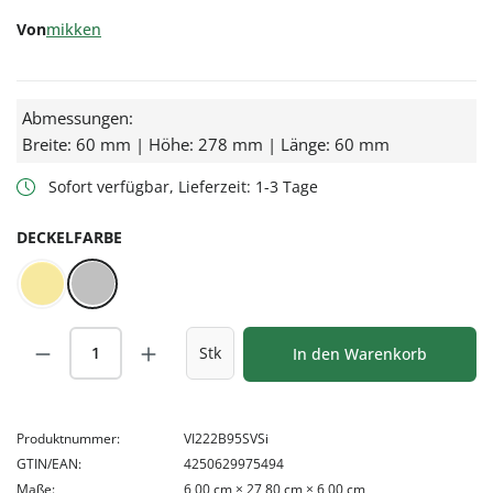
Von
mikken
Abmessungen:
Breite: 60 mm | Höhe: 278 mm | Länge: 60 mm
Sofort verfügbar, Lieferzeit: 1-3 Tage
AUSWÄHLEN
DECKELFARBE
Gold
Silber
(Diese Option ist zurzeit nicht verfügbar.)
Produkt Anzahl: Gib den gewünschten Wert
Stk
In den Warenkorb
Produktnummer:
VI222B95SVSi
GTIN/EAN:
4250629975494
Maße:
6,00 cm × 27,80 cm × 6,00 cm