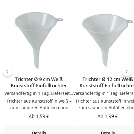
Trichter Ø 9 cm Weiß
Trichter Ø 12 cm Weiß
Kunststoff Einfülltrichter
Kunststoff Einfülltrichte
Versandfertig in 1 Tag, Lieferzeit 1-3 Tage
Trichter aus Kunststoff in weiß –
Trichter aus Kunststoff in weiß –
zum sauberen Abfüllen ohne
zum sauberen Abfüllen oh
KleckernTrichter in weiß zum
KleckernTrichter in weiß zum
Regulärer Preis:
Regulärer Preis:
Ab
1,59 €
Ab
1,99 €
sauberen Abfüllen ohne Kleckern.
sauberen Abfüllen ohne Kleck
Praktische Ergänzung für Küche,
Praktische Ergänzung für Kü
Details
Details
Vorrat und Haushalt – passend zu
Vorrat und Haushalt – passen