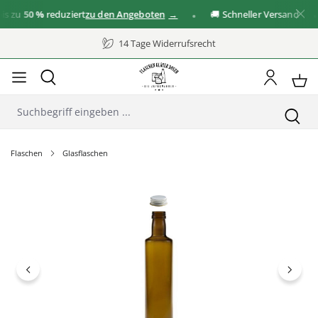
 zu
50 %
reduziert
zu den Angeboten
🚚 Schneller Versand
14 Tage Widerrufsrecht
Flaschen
Glasflaschen
Bildergalerie überspringen