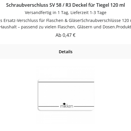
Schraubverschluss SV 58 / R3 Deckel für Tiegel 120 ml
Versandfertig in 1 Tag, Lieferzeit 1-3 Tage
s Ersatz-Verschluss für Flaschen & GläserSchraubverschlüsse 120 m
Haushalt – passend zu vielen Flaschen, Gläsern und Dosen.Produktd
satz-Verschluss für Flaschen & Gläser. Einfach in der Anwendun
Regulärer Preis:
Ab
0,47 €
assenJetzt bestellenBestelle Schraubverschlüsse bequem online be
Details