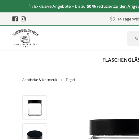
🏷️ Exklusive Angebote – bis zu
50 %
reduziert
zu den Angeboten
14 Tage Wid
FLASCHEN
GLÄ
Apotheke & Kosmetik
Tiegel
Bildergalerie überspringen