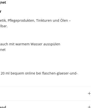
gnet
r
tik, Pflegeprodukten, Tinkturen und Ölen –
lbar.
rauch mit warmem Wasser ausspülen
net
 120 ml bequem online bei flaschen-glaeser-und-
sand