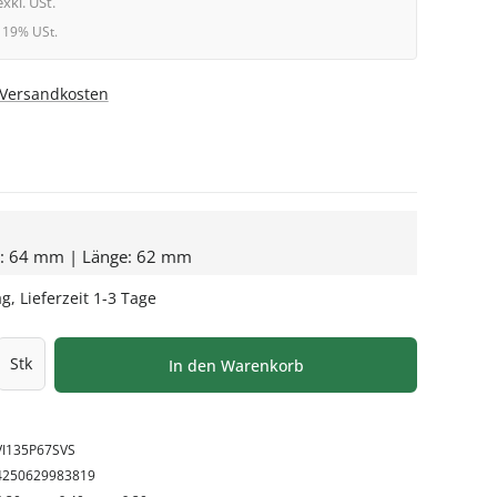
exkl. USt.
l. 19% USt.
. Versandkosten
e: 64 mm | Länge: 62 mm
g, Lieferzeit 1-3 Tage
l: Gib den gewünschten Wert ein oder be
Stk
In den Warenkorb
VI135P67SVS
4250629983819