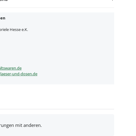
nen
iele Hesse e.K.
ltswaren.de
laeser-und-dosen.de
hrungen mit anderen.