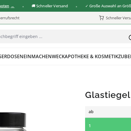
🚚 Schneller Versand
✓ Große Auswahl an Größen & 
errufsrecht
Schneller Ver
SER
DOSEN
EINMACHEN
WECK
APOTHEKE & KOSMETIK
ZUBE
Glastiege
ab
1