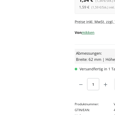
1,34 €
(1,34 €/Stk.) 
1,59 €
(1,59 €/Stk.) ink
Preise inkl. MwSt. zzgl
Von
mikken
Abmessungen:
Breite: 62 mm | Höh
Versandfertig in 1 Ta
Produkt Anzah
Produktnummer:
GTIN/EAN: