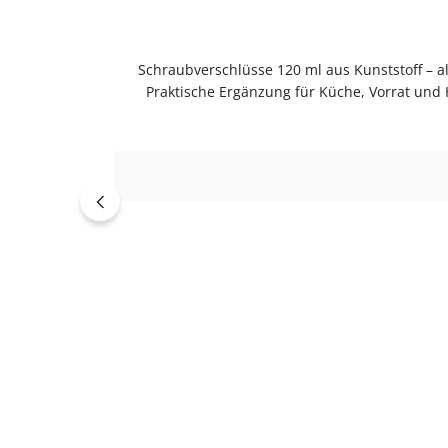
Schraubverschlüsse 120 ml aus Kunststoff – al
Praktische Ergänzung für Küche, Vorrat und 
KunststoffVerwendungSchraubverschlüsse als Er
Gebrauch reinigenGut trocknen l