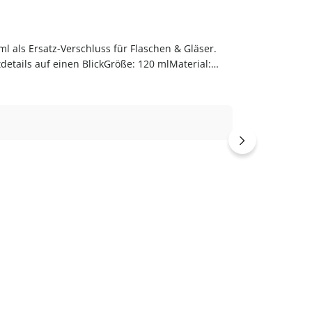
l als Ersatz-Verschluss für Flaschen & Gläser.
etails auf einen BlickGröße: 120 mlMaterial:
g und langlebig im Gebrauch.PflegehinweiseNach
i flaschen-glaeser-und-dosen.de.