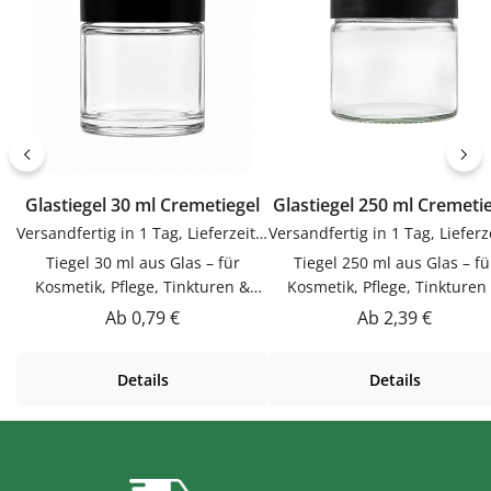
Etiketten bequem online bei
Etiketten bequem online be
flaschen-glaeser-und-dosen.de.
flaschen-glaeser-und-dosen.
Glastiegel 30 ml Cremetiegel
Glastiegel 250 ml Cremeti
Versandfertig in 1 Tag, Lieferzeit 1-3 Tage
Tiegel 30 ml aus Glas – für
Tiegel 250 ml aus Glas – fü
Kosmetik, Pflege, Tinkturen &
Kosmetik, Pflege, Tinkturen
ÖleDieser Tiegel 30 ml aus Glas
ÖleDieser Tiegel 250 ml aus 
Regulärer Preis:
Regulärer Preis:
Ab
0,79 €
Ab
2,39 €
ist für Kosmetik, Pflege, Tinkturen
ist für Kosmetik, Pflege, Tinkt
& Öle. Hochwertig verarbeitet und
& Öle. Hochwertig verarbeitet
Details
Details
für den täglichen Gebrauch
für den täglichen Gebrauc
gemacht.Material GlasGlas ist
gemacht.Material GlasGlas i
geschmacksneutral, gut zu
geschmacksneutral, gut z
reinigen und beliebig
reinigen und beliebig
wiederbefüllbar.Produktdetails
wiederbefüllbar.Produktdeta