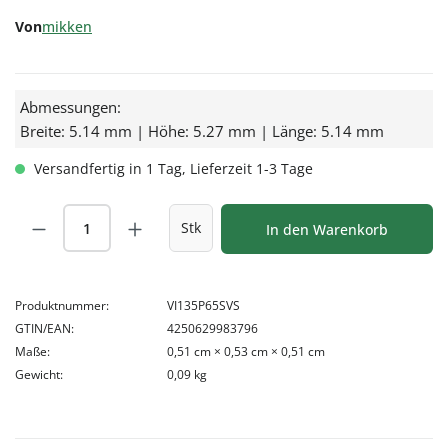
Von
mikken
Abmessungen:
Breite: 5.14 mm | Höhe: 5.27 mm | Länge: 5.14 mm
Versandfertig in 1 Tag, Lieferzeit 1-3 Tage
Produkt Anzahl: Gib den gewünschten Wert
Stk
In den Warenkorb
Produktnummer:
VI135P65SVS
GTIN/EAN:
4250629983796
Maße:
0,51 cm × 0,53 cm × 0,51 cm
Gewicht:
0,09 kg