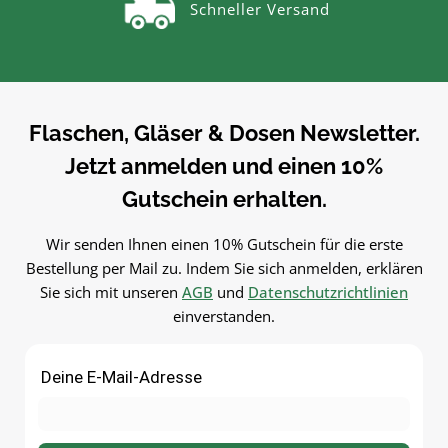
Schneller Versand
auf einen BlickFüllmenge: ca. 30
auf einen BlickFüllmenge: ca.
mlMaterial:
mlMaterial: GlasVielseitig
GlasSpülmaschinengeeignetVielse
einsetzbarZum Befüllen mi
itig einsetzbarZum Befüllen mit
Kosmetik, Pflegeprodukten
Kosmetik, Pflegeprodukten,
Tinkturen und Ölen – hygien
Tinkturen und Ölen – hygienisch
und
Flaschen, Gläser & Dosen Newsletter.
und
nachfüllbar.PflegehinweiseV
Jetzt anmelden und einen 10%
nachfüllbar.PflegehinweiseVor
dem ersten Gebrauch mit
dem ersten Gebrauch mit
warmem Wasser
Gutschein erhalten.
warmem Wasser
ausspülenReinigung von Ha
ausspülenSpülmaschinengeeigne
empfohlenGut trocknen
Wir senden Ihnen einen 10% Gutschein für die erste
tGut trocknen lassenJetzt
lassenJetzt bestellenBestel
Bestellung per Mail zu. Indem Sie sich anmelden, erklären
bestellenBestelle deinen Tiegel 30
deinen Tiegel 250 ml bequ
Sie sich mit unseren
AGB
und
Datenschutzrichtlinien
ml bequem online bei flaschen-
online bei flaschen-glaeser-
einverstanden.
glaeser-und-dosen.de.
dosen.de.