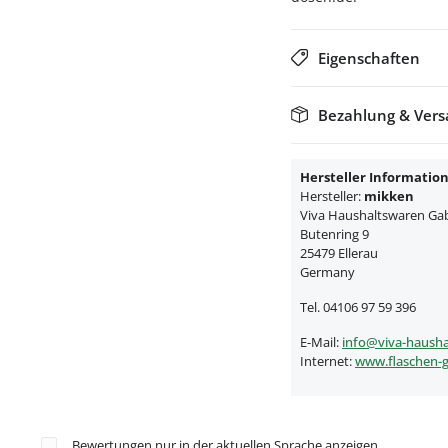
Eigenschaften
Bezahlung & Ver
Hersteller Informatio
Hersteller:
mikken
Viva Haushaltswaren Gabr
Butenring 9
25479 Ellerau
Germany
Tel. 04106 97 59 396
E-Mail:
info@viva-hausha
Internet:
www.flaschen-g
Bewertungen nur in der aktuellen Sprache anzeigen.