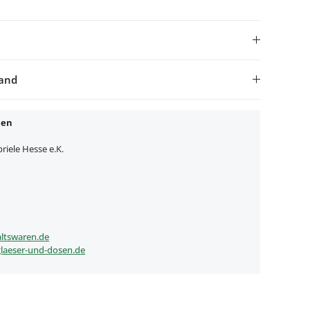
sand
nen
iele Hesse e.K.
ltswaren.de
laeser-und-dosen.de