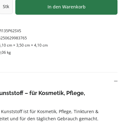
l: Gib den gewünschten Wert ein oder be
Stk
In den Warenkorb
VI135P62SVS
4250629983765
4,10 cm × 3,50 cm × 4,10 cm
0,06 kg
unststoff – für Kosmetik, Pflege,
 Kunststoff ist für Kosmetik, Pflege, Tinkturen &
eitet und für den täglichen Gebrauch gemacht.