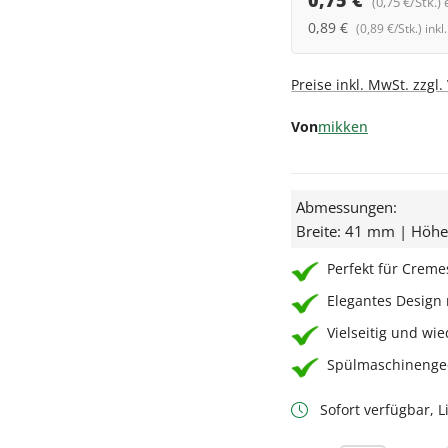
0,75 €
(0,75 €/Stk.) 
0,89 €
(0,89 €/Stk.) ink
Preise inkl. MwSt. zzgl
Von
mikken
Abmessungen:
Breite: 41 mm | Höh
Perfekt für Creme
Elegantes Design
Vielseitig und w
Spülmaschinengee
Sofort verfügbar, Li