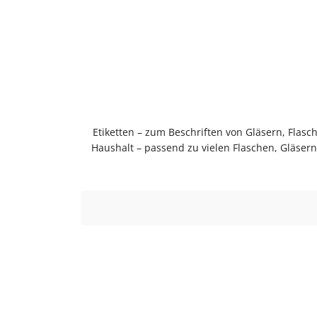
Etiketten – zum Beschriften von Gläsern, Flas
Haushalt – passend zu vielen Flaschen, Gläse
langlebig im Gebrauch.PflegehinweiseNach Gebrau