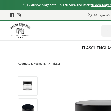
🏷️ Exklusive Angebote – bis zu
50 %
reduziert
zu den Angeboten
14 Tage Wid
FLASCHEN
GLÄ
Apotheke & Kosmetik
Tiegel
Bildergalerie überspringen