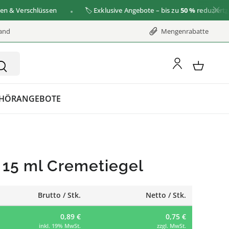
Verschlüssen
🏷️ Exklusive Angebote – bis zu
50 %
reduziert
zu de
sand
Mengenrabatte
HÖR
ANGEBOTE
 15 ml Cremetiegel
Brutto / Stk.
Netto / Stk.
0,89 €
0,75 €
inkl. 19% MwSt.
zzgl. MwSt.