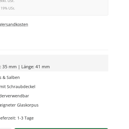
exkl. USt.
l. 19% USt.
. Versandkosten
e: 35 mm | Länge: 41 mm
s & Salben
 mit Schraubdeckel
iederverwendbar
igneter Glaskorpus
eferzeit: 1-3 Tage