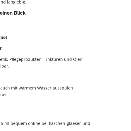
und langlebig.
einen Blick
l
gnet
r
tik, Pflegeprodukten, Tinkturen und Ölen –
lbar.
rauch mit warmem Wasser ausspülen
net
 15 ml bequem online bei flaschen-glaeser-und-