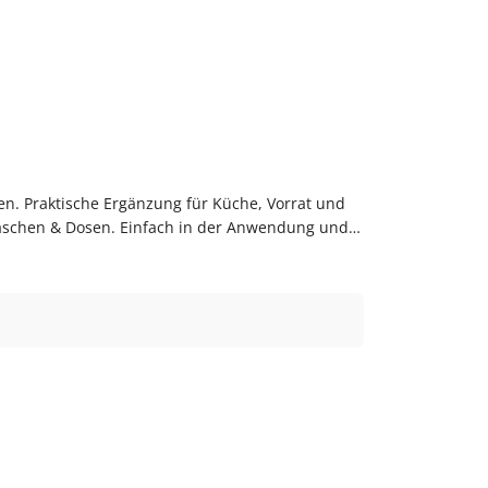
en. Praktische Ergänzung für Küche, Vorrat und
laschen & Dosen. Einfach in der Anwendung und
bequem online bei flaschen-glaeser-und-dosen.de.