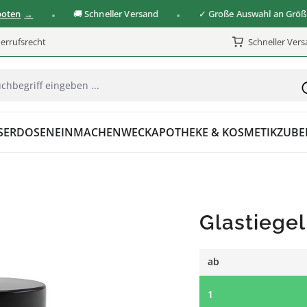
🚚 Schneller Versand
✓ Große Auswahl an Größen & 
errufsrecht
Schneller Ver
SER
DOSEN
EINMACHEN
WECK
APOTHEKE & KOSMETIK
ZUBE
Glastiegel
ab
1