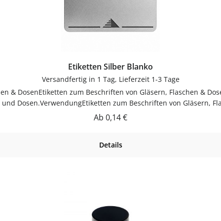
Etiketten Silber Blanko
Versandfertig in 1 Tag, Lieferzeit 1-3 Tage
chen & DosenEtiketten zum Beschriften von Gläsern, Flaschen & Dos
rn und Dosen.VerwendungEtiketten zum Beschriften von Gläsern, F
ch reinigenGut trocknen lassenJetzt bestellenBestelle Etiketten 
Regulärer Preis:
Ab
0,14 €
Details