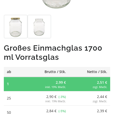
Großes Einmachglas 1700
ml Vorratsglas
ab
Brutto / Stk.
Netto / Stk.
2,99 €
2,51 €
1
inkl. 19% MwSt.
zzgl. MwSt.
2,90 €
2,44 €
(-3%)
25
inkl. 19% MwSt.
zzgl. MwSt.
2,84 €
2,39 €
(-5%)
50