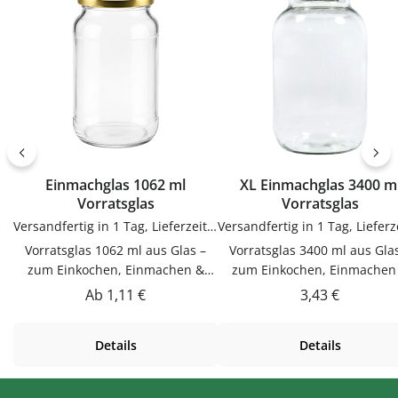
Anwendung und langlebig 
Gebrauch.PflegehinweiseNach
Gebrauch.PflegehinweiseNa
Gebrauch reinigenGut trocknen
Gebrauch reinigenGut trock
lassenJetzt bestellenBestelle
lassenJetzt bestellenBestel
Trichter bequem online bei
Trichter bequem online be
flaschen-glaeser-und-dosen.de.
flaschen-glaeser-und-dosen.
Einmachglas 1062 ml
XL Einmachglas 3400 m
Vorratsglas
Vorratsglas
Versandfertig in 1 Tag, Lieferzeit 1-3 Tage
Vorratsglas 1062 ml aus Glas –
Vorratsglas 3400 ml aus Gla
zum Einkochen, Einmachen &
zum Einkochen, Einmachen
AufbewahrenDieser Vorratsglas
AufbewahrenDieser Vorratsg
Regulärer Preis:
Regulärer Prei
Ab
1,11 €
3,43 €
1062 ml aus Glas ist zum
3400 ml aus Glas ist zum
Einkochen, Einmachen &
Einkochen, Einmachen &
Details
Details
Aufbewahren. Hochwertig
Aufbewahren. Hochwertig
verarbeitet und für den täglichen
verarbeitet und für den tägli
Gebrauch gemacht.Material
Gebrauch gemacht.Materia