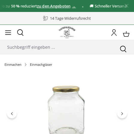
 zu
50 %
reduziert
zu den Angeboten
🚚 Schneller Versand
14 Tage Widerrufsrecht
Einmachen
Einmachgläser
Bildergalerie überspringen