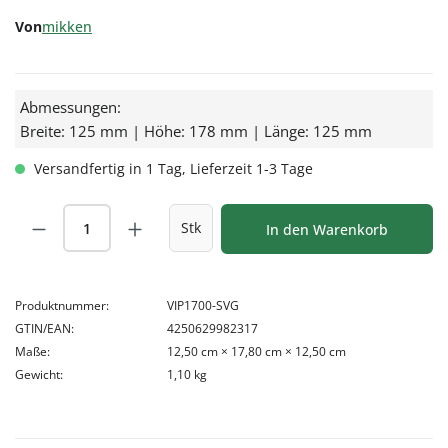
Von
mikken
Abmessungen:
Breite: 125 mm | Höhe: 178 mm | Länge: 125 mm
Versandfertig in 1 Tag, Lieferzeit 1-3 Tage
Produkt Anzahl: Gib den gewünschten Wert
Stk
In den Warenkorb
Produktnummer:
VIP1700-SVG
GTIN/EAN:
4250629982317
Maße:
12,50 cm × 17,80 cm × 12,50 cm
Gewicht:
1,10 kg