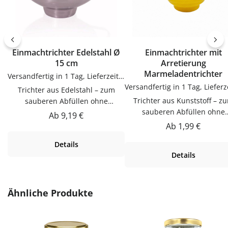
Einmachtrichter Edelstahl Ø
Einmachtrichter mit
15 cm
Arretierung
Marmeladentrichter
Versandfertig in 1 Tag, Lieferzeit 1-3 Tage
Trichter aus Edelstahl – zum
Trichter aus Kunststoff – zum
sauberen Abfüllen ohne
sauberen Abfüllen ohne
KleckernTrichter zum sauberen
Regulärer Preis:
Ab
9,19 €
KleckernTrichter zum saube
Abfüllen ohne Kleckern.
Regulärer Preis:
Ab
1,99 €
Abfüllen ohne Kleckern.
Praktische Ergänzung für Küche,
Details
Praktische Ergänzung für Kü
Vorrat und Haushalt – passend zu
Details
Vorrat und Haushalt – passen
vielen Flaschen, Gläsern und
vielen Flaschen, Gläsern u
Dosen.Produktdetails auf einen
Dosen.Produktdetails auf ei
BlickMaterial:
BlickMaterial:
EdelstahlVerwendungTrichter
Produktgalerie überspringen
Ähnliche Produkte
KunststoffVerwendungTrich
zum sauberen Abfüllen ohne
zum sauberen Abfüllen oh
Kleckern. Einfach in der
Kleckern. Einfach in der
Anwendung und langlebig im