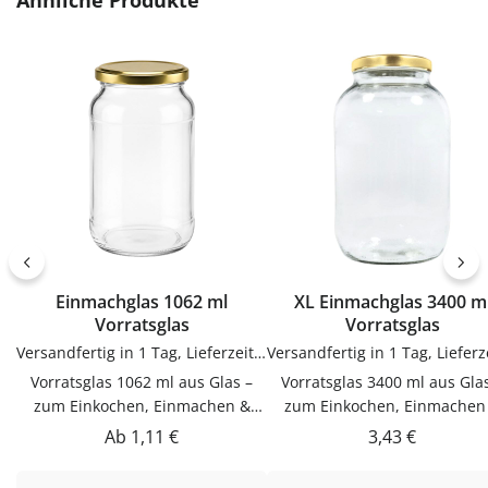
Ähnliche Produkte
KunststoffVerwendungTrich
zum sauberen Abfüllen ohne
zum sauberen Abfüllen oh
Kleckern. Einfach in der
Kleckern. Einfach in der
Anwendung und langlebig im
Anwendung und langlebig 
Gebrauch.PflegehinweiseNach
Gebrauch.PflegehinweiseNa
Gebrauch reinigenGut trocknen
Gebrauch reinigenGut trock
lassenJetzt bestellenBestelle
lassenJetzt bestellenBestel
Trichter bequem online bei
Trichter bequem online be
flaschen-glaeser-und-dosen.de.
flaschen-glaeser-und-dosen.
Einmachglas 1062 ml
XL Einmachglas 3400 m
Vorratsglas
Vorratsglas
Versandfertig in 1 Tag, Lieferzeit 1-3 Tage
Vorratsglas 1062 ml aus Glas –
Vorratsglas 3400 ml aus Gla
zum Einkochen, Einmachen &
zum Einkochen, Einmachen
AufbewahrenDieser Vorratsglas
AufbewahrenDieser Vorratsg
Regulärer Preis:
Regulärer Prei
Ab
1,11 €
3,43 €
1062 ml aus Glas ist zum
3400 ml aus Glas ist zum
Einkochen, Einmachen &
Einkochen, Einmachen &