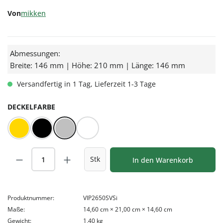
Von
mikken
Abmessungen:
Breite: 146 mm | Höhe: 210 mm | Länge: 146 mm
Versandfertig in 1 Tag, Lieferzeit 1-3 Tage
AUSWÄHLEN
DECKELFARBE
Gold
Schwarz
Silber
Weiß
Produkt Anzahl: Gib den gewünschten Wert
Stk
In den Warenkorb
Produktnummer:
VIP2650SVSi
Maße:
14,60 cm × 21,00 cm × 14,60 cm
Gewicht:
1,40 kg