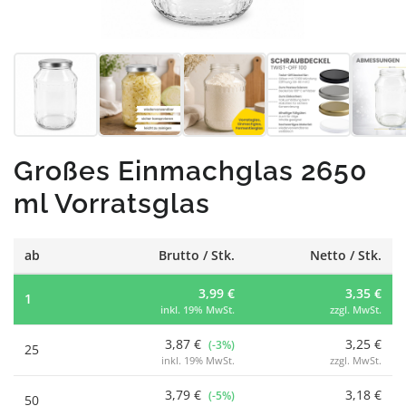
Großes Einmachglas 2650
ml Vorratsglas
ab
Brutto / Stk.
Netto / Stk.
3,99 €
3,35 €
1
inkl. 19% MwSt.
zzgl. MwSt.
3,87 €
3,25 €
(-3%)
25
inkl. 19% MwSt.
zzgl. MwSt.
3,79 €
3,18 €
(-5%)
50