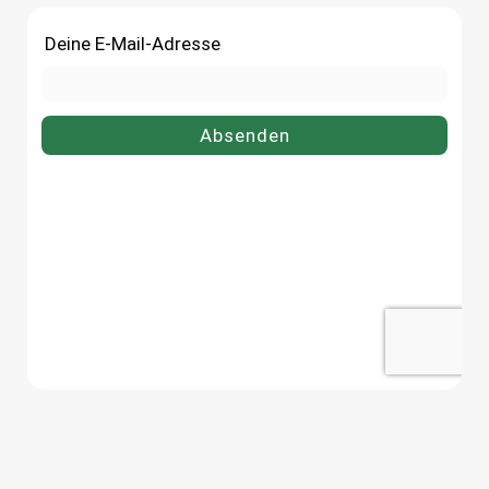
Vorratsglas 1062 ml bequem
Vorratsglas 3400 ml bequ
online bei flaschen-glaeser-und-
online bei flaschen-glaeser-
dosen.de.
dosen.de.