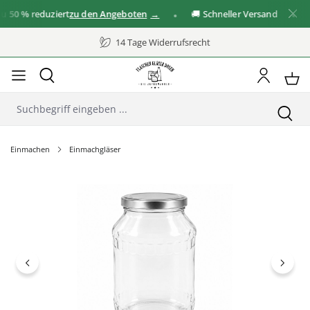
50 %
reduziert
zu den Angeboten
🚚 Schneller Versand
✓ G
14 Tage Widerrufsrecht
Einmachen
Einmachgläser
Bildergalerie überspringen