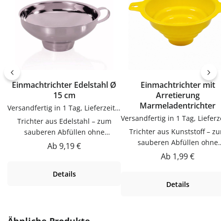
Einmachtrichter Edelstahl Ø
Einmachtrichter mit
15 cm
Arretierung
Marmeladentrichter
Versandfertig in 1 Tag, Lieferzeit 1-3 Tage
Trichter aus Edelstahl – zum
Trichter aus Kunststoff – zum
sauberen Abfüllen ohne
sauberen Abfüllen ohne
KleckernTrichter zum sauberen
Regulärer Preis:
Ab
9,19 €
KleckernTrichter zum saube
Abfüllen ohne Kleckern.
Regulärer Preis:
Ab
1,99 €
Abfüllen ohne Kleckern.
Praktische Ergänzung für Küche,
Details
Praktische Ergänzung für Kü
Vorrat und Haushalt – passend zu
Details
Vorrat und Haushalt – passen
vielen Flaschen, Gläsern und
vielen Flaschen, Gläsern u
Dosen.Produktdetails auf einen
Dosen.Produktdetails auf ei
BlickMaterial:
BlickMaterial:
EdelstahlVerwendungTrichter
Produktgalerie überspringen