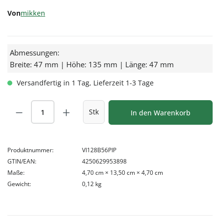
Von
mikken
Abmessungen:
Breite: 47 mm | Höhe: 135 mm | Länge: 47 mm
Versandfertig in 1 Tag, Lieferzeit 1-3 Tage
Produkt Anzahl: Gib den gewünschten Wert
Stk
In den Warenkorb
Produktnummer:
VI128B56PIP
GTIN/EAN:
4250629953898
Maße:
4,70 cm × 13,50 cm × 4,70 cm
Gewicht:
0,12 kg