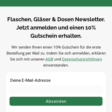
Einfach in der Anwendung und
Einfach in der Anwendung 
langlebig im
langlebig im
Gebrauch.PflegehinweiseNach
Gebrauch.PflegehinweiseNa
Flaschen, Gläser & Dosen Newsletter.
Gebrauch reinigenGut trocknen
Gebrauch reinigenGut trock
Jetzt anmelden und einen 10%
lassenJetzt bestellenBestelle
lassenJetzt bestellenBestel
Pipetten bequem online bei
Pipetten bequem online be
Gutschein erhalten.
flaschen-glaeser-und-dosen.de.
flaschen-glaeser-und-dosen.
Wir senden Ihnen einen 10% Gutschein für die erste
Bestellung per Mail zu. Indem Sie sich anmelden, erklären
Sie sich mit unseren
AGB
und
Datenschutzrichtlinien
einverstanden.