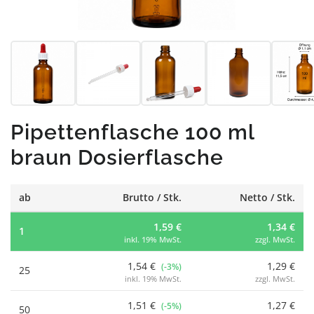
Pipettenflasche 100 ml
braun Dosierflasche
ab
Brutto / Stk.
Netto / Stk.
1,59 €
1,34 €
1
inkl. 19% MwSt.
zzgl. MwSt.
1,54 €
1,29 €
(-3%)
25
inkl. 19% MwSt.
zzgl. MwSt.
1,51 €
1,27 €
(-5%)
50