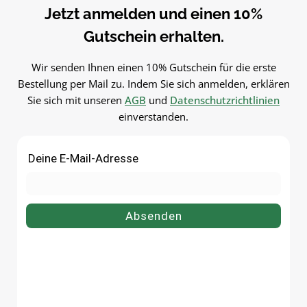
Jetzt anmelden und einen 10%
nachfüllbar.PflegehinweiseVor
Pipetten bequem online be
dem ersten Gebrauch mit
flaschen-glaeser-und-dosen.
Gutschein erhalten.
warmem Wasser
ausspülenSpülmaschinengeeigne
Wir senden Ihnen einen 10% Gutschein für die erste
tGut trocknen lassenJetzt
Bestellung per Mail zu. Indem Sie sich anmelden, erklären
bestellenBestelle deinen
Sie sich mit unseren
AGB
und
Datenschutzrichtlinien
Tropfflasche 50 ml bequem online
einverstanden.
bei flaschen-glaeser-und-
dosen.de.