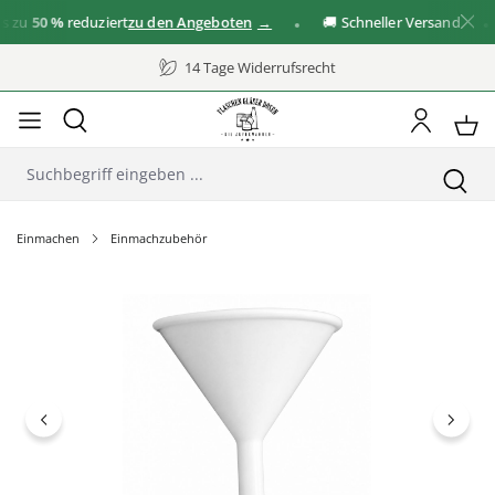
zu
50 %
reduziert
zu den Angeboten
🚚 Schneller Versand
14 Tage Widerrufsrecht
Einmachen
Einmachzubehör
Bildergalerie überspringen