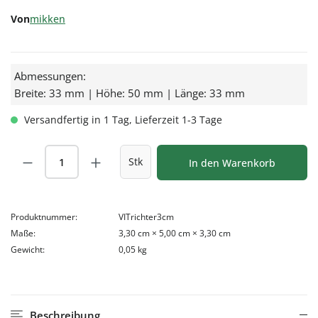
Von
mikken
Abmessungen:
Breite: 33 mm | Höhe: 50 mm | Länge: 33 mm
Versandfertig in 1 Tag, Lieferzeit 1-3 Tage
Produkt Anzahl: Gib den gewünschten Wert
Stk
In den Warenkorb
Produktnummer:
VITrichter3cm
Maße:
3,30 cm × 5,00 cm × 3,30 cm
Gewicht:
0,05 kg
Beschreibung