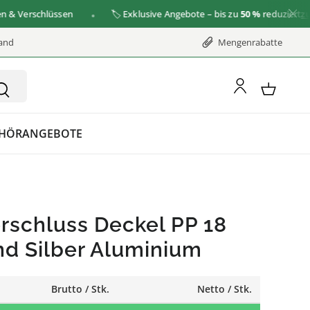
erschlüssen
🏷️ Exklusive Angebote – bis zu
50 %
reduziert
zu den
sand
Mengenrabatte
HÖR
ANGEBOTE
rschluss Deckel PP 18
nd Silber Aluminium
Brutto / Stk.
Netto / Stk.