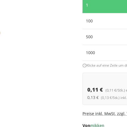
1
100
500
1000
Klicke auf eine Zeile um
0,11 €
(0,11 €/Stk.) 
0,13 €
(0,13 €/Stk.) ink
Preise inkl. MwSt. zzgl
Von
mikken