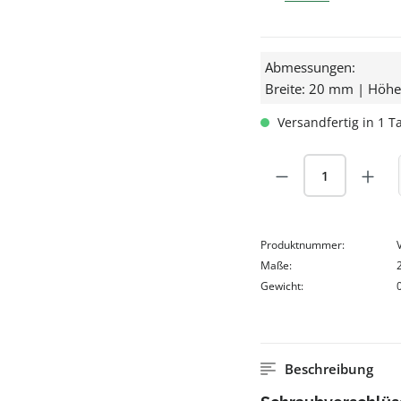
Abmessungen:
Breite: 20 mm | Höh
Versandfertig in 1 Ta
Produkt Anzah
Produktnummer:
Maße:
Gewicht:
Beschreibung