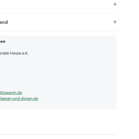
sand
nen
iele Hesse e.K.
ltswaren.de
laeser-und-dosen.de