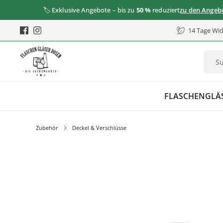
🏷️ Exklusive Angebote – bis zu
50 %
reduziert
zu den Angeboten
14 Tage Wid
FLASCHEN
GLÄ
Zubehör
Deckel & Verschlüsse
Bildergalerie überspringen