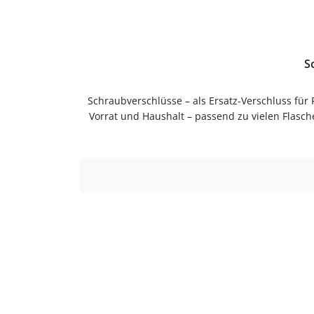
S
Schraubverschlüsse – als Ersatz-Verschluss für
Vorrat und Haushalt – passend zu vielen Flasc
Anwendung und langlebig im Gebrauch.Pflegehi