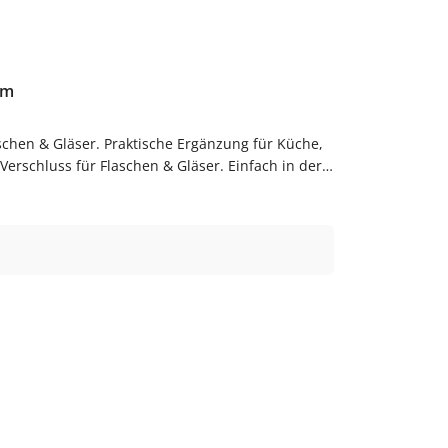
um
schen & Gläser. Praktische Ergänzung für Küche,
rschluss für Flaschen & Gläser. Einfach in der
Bestelle Schraubverschlüsse bequem online bei