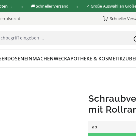
🚚 Schneller Versand
✓ Große Auswahl an Größen & V
errufsrecht
Schneller Ver
SER
DOSEN
EINMACHEN
WECK
APOTHEKE & KOSMETIK
ZUBE
Schraubve
mit Rollra
ab