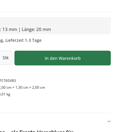
e: 13 mm | Länge: 20 mm
g, Lieferzeit 1-3 Tage
l: Gib den gewünschten Wert ein oder be
Stk
In den Warenkorb
VI176SV83
2,00 cm × 1,30 cm × 2,00 cm
0,01 kg