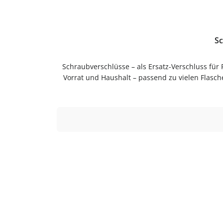
Sc
Schraubverschlüsse – als Ersatz-Verschluss für
Vorrat und Haushalt – passend zu vielen Flasc
Anwendung und langlebig im Gebrauch.Pflegehi