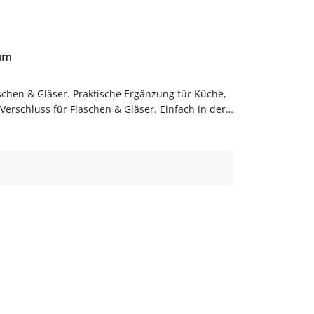
ium
schen & Gläser. Praktische Ergänzung für Küche,
rschluss für Flaschen & Gläser. Einfach in der
Bestelle Schraubverschlüsse bequem online bei