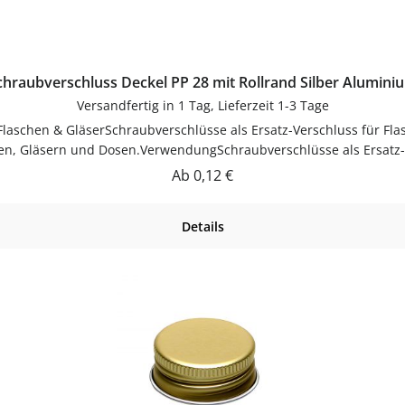
chraubverschluss Deckel PP 28 mit Rollrand Silber Alumini
Versandfertig in 1 Tag, Lieferzeit 1-3 Tage
 Flaschen & GläserSchraubverschlüsse als Ersatz-Verschluss für Fla
hen, Gläsern und Dosen.VerwendungSchraubverschlüsse als Ersatz-Ve
nweiseNach Gebrauch reinigenGut trocknen lassenJetzt bestellen
Regulärer Preis:
Ab
0,12 €
flaschen-glaeser-und-dosen.de.
Details