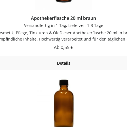
Apothekerflasche 20 ml braun
Versandfertig in 1 Tag, Lieferzeit 1-3 Tage
smetik, Pflege, Tinkturen & ÖleDieser Apothekerflasche 20 ml in br
empfindliche Inhalte. Hochwertig verarbeitet und für den tägliche
 und beliebig wiederbefüllbar.Produktdetails auf einen BlickFüllm
Regulärer Preis:
Ab
0,55 €
rZum Befüllen mit Kosmetik, Pflegeprodukten, Tinkturen und Ölen
ülenSpülmaschinengeeignetGut trocknen lassenJetzt bestellenBes
Details
bequem online bei flaschen-glaeser-und-dosen.de.