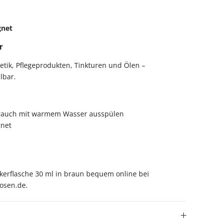
gnet
r
tik, Pflegeprodukten, Tinkturen und Ölen –
lbar.
rauch mit warmem Wasser ausspülen
net
kerflasche 30 ml in braun bequem online bei
osen.de.