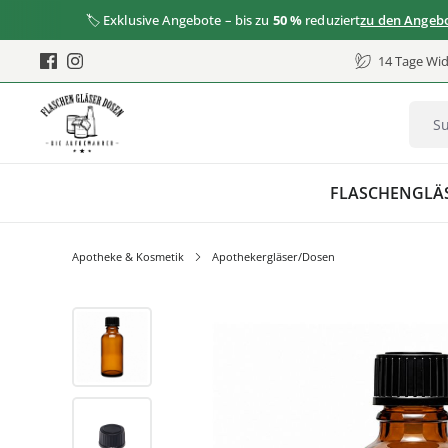
🏷️ Exklusive Angebote – bis zu
50 %
reduziert
zu den Angeboten
14 Tage Wid
FLASCHEN
GLÄ
Apotheke & Kosmetik
Apothekergläser/Dosen
Bildergalerie überspringen