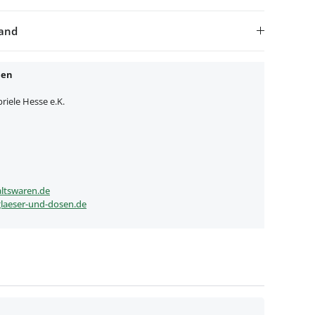
sand
nen
iele Hesse e.K.
ltswaren.de
laeser-und-dosen.de