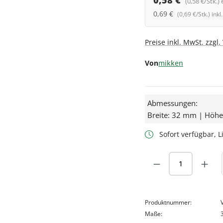
0,58 €
(0,58 €/Stk.) 
0,69 €
(0,69 €/Stk.) ink
Preise inkl. MwSt. zzgl
Von
mikken
Abmessungen:
Breite: 32 mm | Höh
Sofort verfügbar, Li
Produkt Anzah
Produktnummer:
Maße: