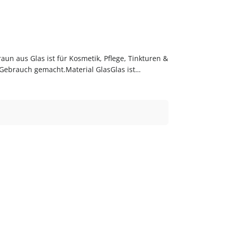
aun aus Glas ist für Kosmetik, Pflege, Tinkturen &
n Gebrauch gemacht.Material GlasGlas ist
enge: ca. 20 mlMaterial: GlasFarbe:
 – hygienisch und nachfüllbar.PflegehinweiseVor
telle deinen Apothekerflasche 20 ml in braun