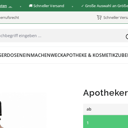
🚚 Schneller Versand
✓ Große Auswahl an Größen & V
errufsrecht
Schneller Ver
SER
DOSEN
EINMACHEN
WECK
APOTHEKE & KOSMETIK
ZUBE
Apotheker
ab
1