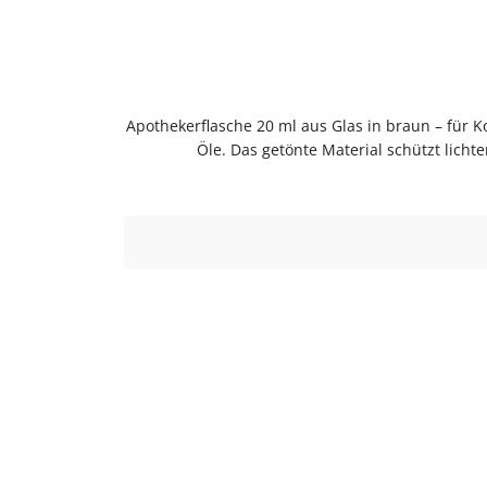
Apothekerflasche 20 ml aus Glas in braun – für Ko
Öle. Das getönte Material schützt licht
geschmacksneutral, gut zu reinigen
braunSpülmaschinengeeignetVielseitig einsetzba
dem ersten Gebrauch mit warmem Wasser aussp