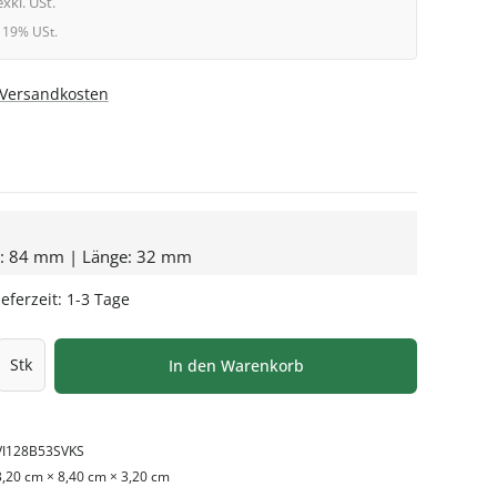
exkl. USt.
l. 19% USt.
. Versandkosten
e: 84 mm | Länge: 32 mm
eferzeit: 1-3 Tage
l: Gib den gewünschten Wert ein oder be
Stk
In den Warenkorb
VI128B53SVKS
3,20 cm × 8,40 cm × 3,20 cm