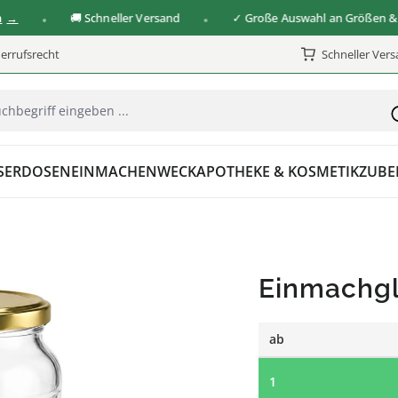
🚚 Schneller Versand
✓ Große Auswahl an Größen & Vers
errufsrecht
Schneller Ver
SER
DOSEN
EINMACHEN
WECK
APOTHEKE & KOSMETIK
ZUBE
Einmachgl
ab
1