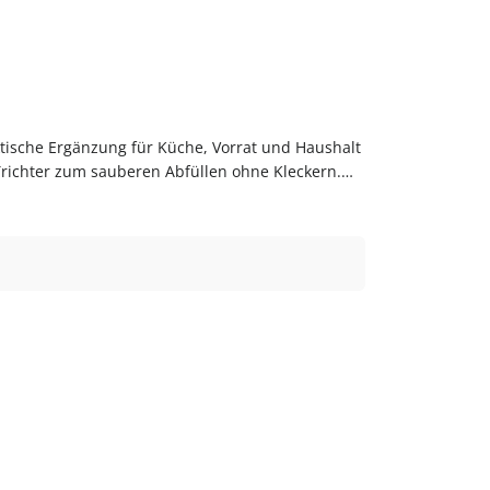
Trichter zum sauberen Abfüllen ohne Kleckern.
zt bestellenBestelle Trichter bequem online bei