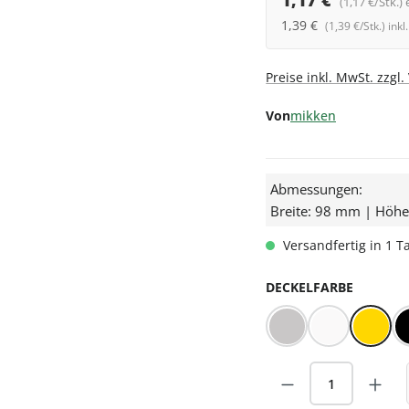
1,17 €
(1,17 €/Stk.) 
1,39 €
(1,39 €/Stk.) ink
Preise inkl. MwSt. zzgl
Von
mikken
Abmessungen:
Breite: 98 mm | Höh
Versandfertig in 1 Ta
AUSWÄ
DECKELFARBE
BLUESEAL Silber
BLUESEAL We
Gold
Produkt Anzah