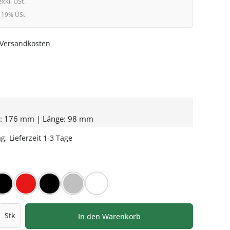
exkl. USt.
l. 19% USt.
. Versandkosten
e: 176 mm | Länge: 98 mm
g, Lieferzeit 1-3 Tage
HLEN
iß
Orbit™ schwarz
Rot/Weiß kariert
Schwarz
Silber
Weiß
l: Gib den gewünschten Wert ein oder be
Stk
In den Warenkorb