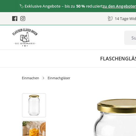
🏷️ Exklusive Angebote – bis zu
50 %
reduziert
zu den Angeboten
14 Tage Wid
FLASCHEN
GLÄ
Einmachen
Einmachgläser
Bildergalerie überspringen