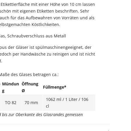
Etikettierfläche mit einer Höhe von 10 cm lassen
schön mit eigenen Etiketten beschriften. Sehr
r auch für das Aufbewahren von Vorräten und als
selbstgemachten Köstlichkeiten.
as, Schraubverschluss aus Metall
us der Gläser ist spülmaschinengeeignet, der
jedoch per Handwäsche zu reinigen und ist nicht
t.
Maße des Glases betragen ca.:
e
Mündun
Öffnung
Füllmenge*
g
Ø
1062 ml / 1 Liter / 106
TO 82
70 mm
cl
rd bis zur Oberkante des Glasrandes gemessen