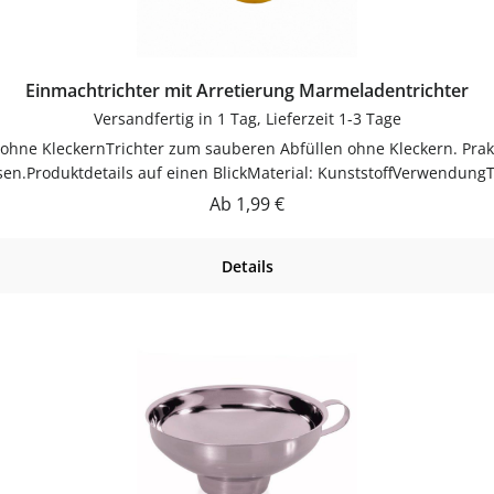
Einmachtrichter mit Arretierung Marmeladentrichter
Versandfertig in 1 Tag, Lieferzeit 1-3 Tage
sen.Produktdetails auf einen BlickMaterial: KunststoffVerwendung
auch.PflegehinweiseNach Gebrauch reinigenGut trocknen lassenJet
Regulärer Preis:
Ab
1,99 €
flaschen-glaeser-und-dosen.de.
Details