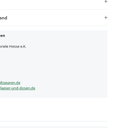
sand
nen
iele Hesse e.K.
ltswaren.de
laeser-und-dosen.de