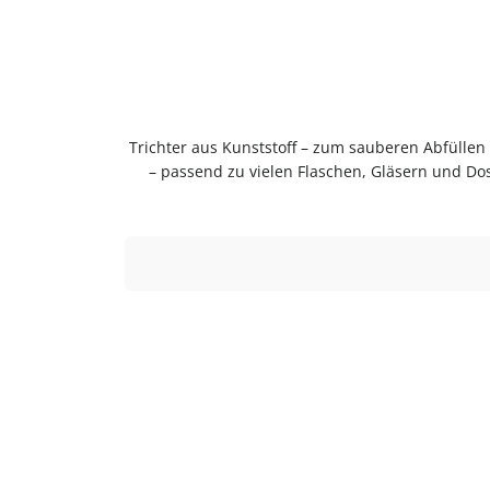
Trichter aus Kunststoff – zum sauberen Abfüllen ohne KleckernTrichter zum sauberen Abfüllen ohne Kleckern. Praktische Ergänzung für Küche, Vorrat und Haushalt
– passend zu vielen Flaschen, Gläsern und Do
Einfach in der Anwendung und langlebig im Gebr