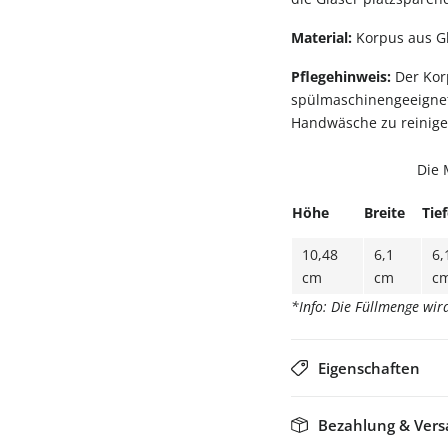
Material:
Korpus aus Gl
Pflegehinweis:
Der Korp
spülmaschinengeeignet,
Handwäsche zu reinige
Die 
Höhe
Breite
Tie
10,48
6,1
6,
cm
cm
c
*Info: Die Füllmenge wi
Eigenschaften
Bezahlung & Ver