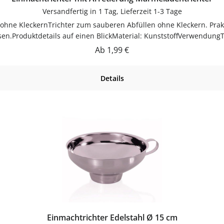
Versandfertig in 1 Tag, Lieferzeit 1-3 Tage
sen.Produktdetails auf einen BlickMaterial: KunststoffVerwendung
auch.PflegehinweiseNach Gebrauch reinigenGut trocknen lassenJet
Regulärer Preis:
Ab
1,99 €
flaschen-glaeser-und-dosen.de.
Details
Einmachtrichter Edelstahl Ø 15 cm