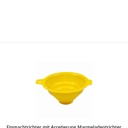
Einmachtrichter mit Arretierung Marmeladentrichter