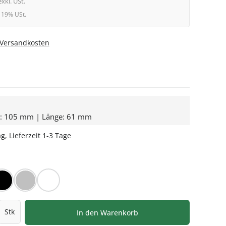
exkl. USt.
l. 19% USt.
. Versandkosten
e: 105 mm | Länge: 61 mm
g, Lieferzeit 1-3 Tage
HLEN
iß
Schwarz
Silber
Weiß
l: Gib den gewünschten Wert ein oder be
Stk
In den Warenkorb