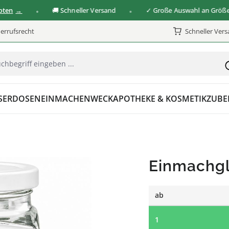
🚚 Schneller Versand
✓ Große Auswahl an Größen & V
errufsrecht
Schneller Ver
SER
DOSEN
EINMACHEN
WECK
APOTHEKE & KOSMETIK
ZUBE
Einmachgl
ab
1