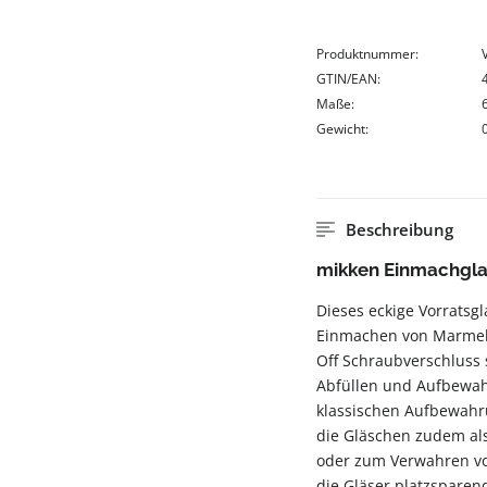
Produktnummer:
GTIN/EAN:
Maße:
Gewicht:
Beschreibung
mikken Einmachglas
Dieses eckige Vorratsgla
Einmachen von Marmela
Off Schraubverschluss 
Abfüllen und Aufbewah
klassischen Aufbewahru
die Gläschen zudem als 
oder zum Verwahren von
die Gläser platzsparen