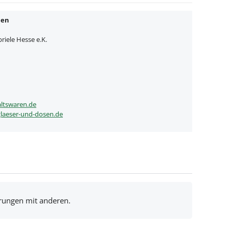
nen
iele Hesse e.K.
ltswaren.de
laeser-und-dosen.de
hrungen mit anderen.