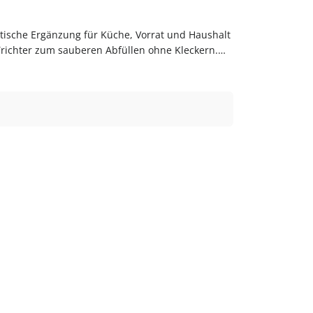
Trichter zum sauberen Abfüllen ohne Kleckern.
zt bestellenBestelle Trichter bequem online bei