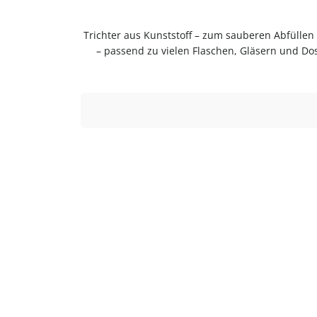
Trichter aus Kunststoff – zum sauberen Abfüllen ohne KleckernTrichter zum sauberen Abfüllen ohne Kleckern. Praktische Ergänzung für Küche, Vorrat und Haushalt
– passend zu vielen Flaschen, Gläsern und Do
Einfach in der Anwendung und langlebig im Gebr