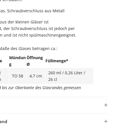
as, Schraubverschluss aus Metall
us der kleinen Gläser ist
 der Schraubverschluss ist jedoch per
n und ist nicht spülmaschinengeeignet.
Maße des Glases betragen ca.:
Mündun
Öffnung
fe
Füllmenge*
g
Ø
1
260 ml / 0,26 Liter /
TO 58
4,7 cm
m
26 cl
rd bis zur Oberkante des Glasrandes gemessen
sand