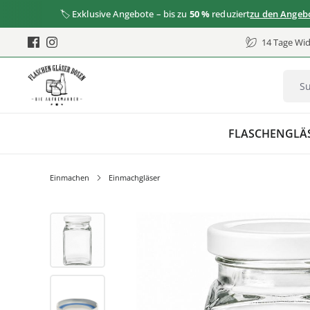
🏷️ Exklusive Angebote – bis zu
50 %
reduziert
zu den Angeboten
14 Tage Wid
FLASCHEN
GLÄ
Einmachen
Einmachgläser
Bildergalerie überspringen