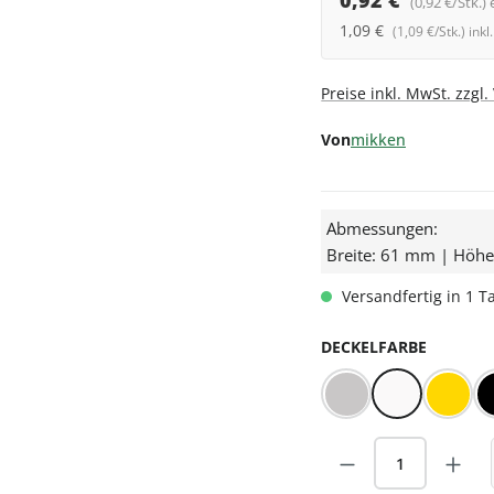
0,92 €
(0,92 €/Stk.) 
1,09 €
(1,09 €/Stk.) ink
Preise inkl. MwSt. zzgl
Von
mikken
Abmessungen:
Breite: 61 mm | Höh
Versandfertig in 1 Ta
AUSWÄ
DECKELFARBE
BLUESEAL Silber
BLUESEAL We
Gold
Produkt Anzah