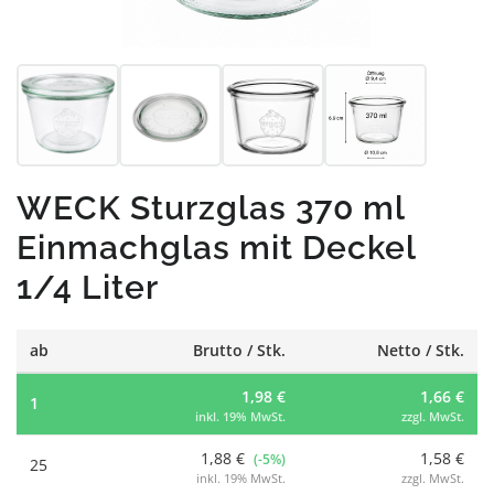
WECK Sturzglas 370 ml
Einmachglas mit Deckel
1/4 Liter
ab
Brutto / Stk.
Netto / Stk.
1,98 €
1,66 €
1
inkl. 19% MwSt.
zzgl. MwSt.
1,88 €
1,58 €
(-5%)
25
inkl. 19% MwSt.
zzgl. MwSt.