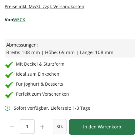
Preise inkl. MwSt. zzgl. Versandkosten
Von
WECK
Abmessungen:
Breite: 108 mm | Höhe: 69 mm | Länge: 108 mm
Mit Deckel & Sturzform
Ideal zum Einkochen
Für Joghurt & Desserts
Perfekt zum Verschenken
Sofort verfügbar, Lieferzeit: 1-3 Tage
Produkt Anzahl: Gib den gewünschten Wert
Stk
In den Warenkorb