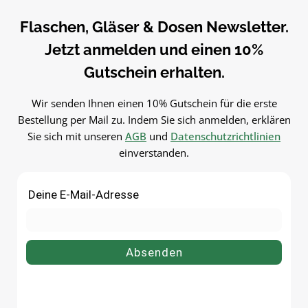
auf einen BlickFüllmenge: ca. 370
DeckelSpülmaschinengeeignet
mlMaterial: GlasVerschluss:
seitig einsetzbarZum Einkoc
Flaschen, Gläser & Dosen Newsletter.
DeckelSpülmaschinengeeignetSta
und Aufbewahren im bewähr
Jetzt anmelden und einen 10%
pelbarVielseitig einsetzbarUnsere
WECK-System –
Einmachgläser sind Zum
wiederverwendbar und
Gutschein erhalten.
Einkochen und Aufbewahren im
langlebig.PflegehinweiseVor
bewährten WECK-System –
ersten Gebrauch mit warm
Wir senden Ihnen einen 10% Gutschein für die erste
wiederverwendbar und
Wasser
Bestellung per Mail zu. Indem Sie sich anmelden, erklären
langlebig.PflegehinweiseVor dem
ausspülenSpülmaschinengee
Sie sich mit unseren
AGB
und
Datenschutzrichtlinien
ersten Gebrauch mit warmem
tGut trocknen lassenJetzt
einverstanden.
Wasser
bestellenBestelle deinen
ausspülenSpülmaschinengeeigne
Sturzglas 850 ml bequem onl
tGut trocknen lassenJetzt
bei flaschen-glaeser-und-
bestellenBestelle deinen
dosen.de.
Einmachglas 370 ml bequem
online bei flaschen-glaeser-und-
dosen.de.