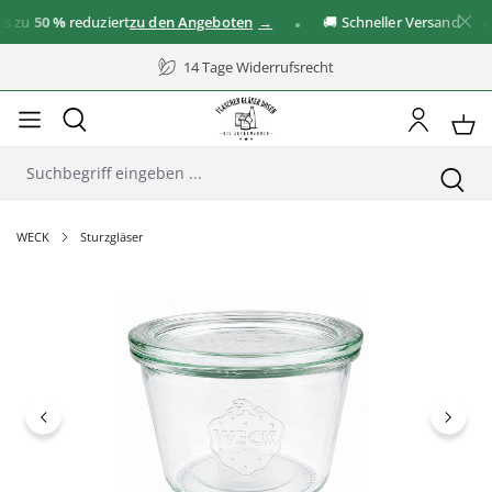
zu
50 %
reduziert
zu den Angeboten
🚚 Schneller Versand
14 Tage Widerrufsrecht
WECK
Sturzgläser
Bildergalerie überspringen