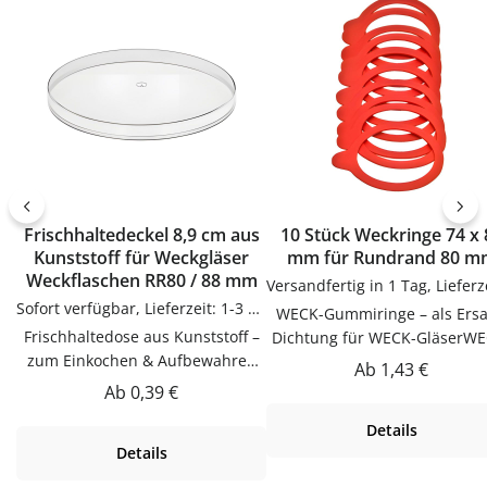
Frischhaltedeckel 8,9 cm aus
10 Stück Weckringe 74 x 86
Kunststoff für Weckgläser
mm für Rundrand 80 m
Weckflaschen RR80 / 88 mm
Sofort verfügbar, Lieferzeit: 1-3 Tage
WECK-Gummiringe – als Ersa
Frischhaltedose aus Kunststoff –
Dichtung für WECK-GläserWE
zum Einkochen & Aufbewahren
Gummiringe als Ersatz-Dicht
Regulärer Preis:
Ab
1,43 €
im WECK-SystemDieser
für WECK-Gläser. Praktisch
Regulärer Preis:
Ab
0,39 €
Frischhaltedose aus Kunststoff ist
Ergänzung für Küche, Vorrat
Details
zum Einkochen & Aufbewahren
Haushalt – passend zu viel
Details
im WECK-System. Hochwertig
Flaschen, Gläsern und
verarbeitet und für den täglichen
Dosen.VerwendungWECK-