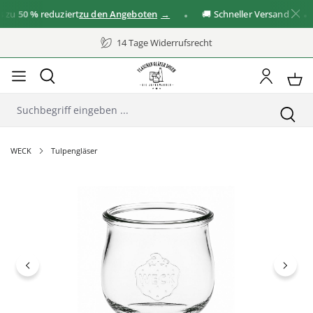
u
50 %
reduziert
zu den Angeboten
🚚 Schneller Versand
14 Tage Widerrufsrecht
WECK
Tulpengläser
Bildergalerie überspringen