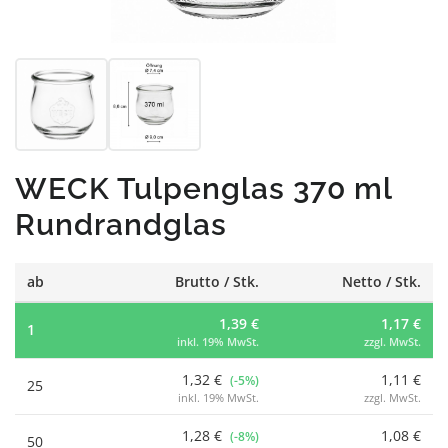
WECK Tulpenglas 370 ml
Rundrandglas
ab
Brutto / Stk.
Netto / Stk.
1,39 €
1,17 €
1
inkl. 19% MwSt.
zzgl. MwSt.
1,32 €
1,11 €
(-5%)
25
inkl. 19% MwSt.
zzgl. MwSt.
1,28 €
1,08 €
(-8%)
50