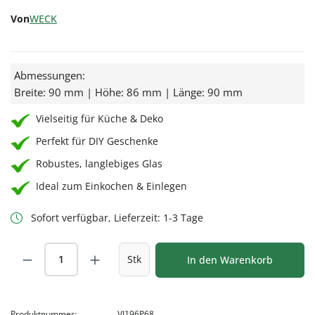
Von
WECK
Abmessungen:
Breite: 90 mm | Höhe: 86 mm | Länge: 90 mm
Vielseitig für Küche & Deko
Perfekt für DIY Geschenke
Robustes, langlebiges Glas
Ideal zum Einkochen & Einlegen
Sofort verfügbar, Lieferzeit: 1-3 Tage
Produkt Anzahl: Gib den gewünschten Wert
Stk
In den Warenkorb
Produktnummer:
VI196P68