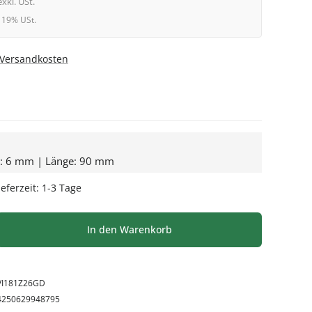
exkl. USt.
l. 19% USt.
. Versandkosten
e: 6 mm | Länge: 90 mm
eferzeit: 1-3 Tage
l: Gib den gewünschten Wert ein oder be
In den Warenkorb
VI181Z26GD
4250629948795