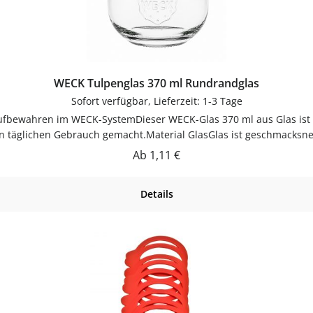
WECK Tulpenglas 370 ml Rundrandglas
Sofort verfügbar, Lieferzeit: 1-3 Tage
Aufbewahren im WECK-SystemDieser WECK-Glas 370 ml aus Glas is
n täglichen Gebrauch gemacht.Material GlasGlas ist geschmacksneu
ickFüllmenge: ca. 370 mlMaterial: GlasSpülmaschinengeeignetViel
Regulärer Preis:
Ab
1,11 €
WECK-System – wiederverwendbar und langlebig.PflegehinweiseV
n lassenJetzt bestellenBestelle deinen WECK-Glas 370 ml bequem
Details