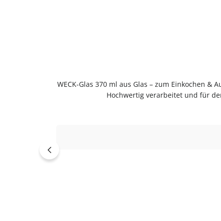
WECK-Glas 370 ml aus Glas – zum Einkochen & 
Hochwertig verarbeitet und für de
wiederbefüllbar.Produktdetails auf einen Bl
Einkochen und Aufbewahren im bewährten 
ausspülenSpülmaschinengeeignetGut trockne