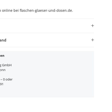
 online bei flaschen-glaeser-und-dosen.de.
sand
nen
ng GmbH
Bonn
5 – 0 oder
 91