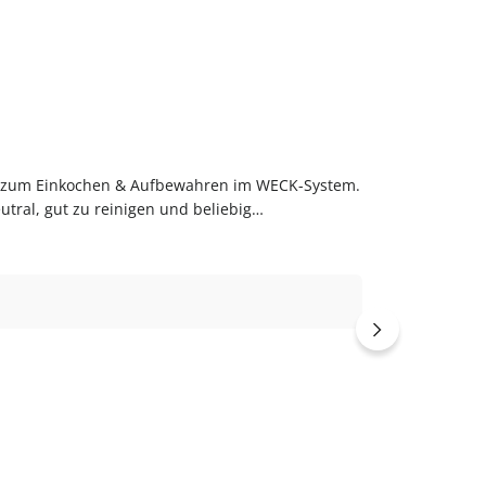
t zum Einkochen & Aufbewahren im WECK-System.
tral, gut zu reinigen und beliebig
seitig einsetzbarUnsere WECK-Gläser sind Zum
or dem ersten Gebrauch mit warmem Wasser
 online bei flaschen-glaeser-und-dosen.de.