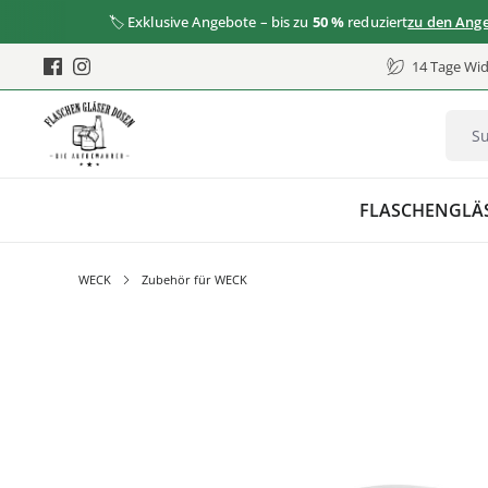
🏷️ Exklusive Angebote – bis zu
50 %
reduziert
zu den Angebote
14 Tage Wid
FLASCHEN
GLÄ
WECK
Zubehör für WECK
Bildergalerie überspringen