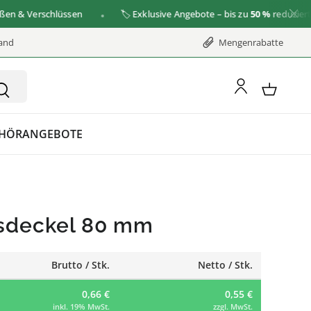
 Verschlüssen
🏷️ Exklusive Angebote – bis zu
50 %
reduziert
zu d
sand
Mengenrabatte
HÖR
ANGEBOTE
sdeckel 80 mm
Brutto / Stk.
Netto / Stk.
0,66 €
0,55 €
inkl. 19% MwSt.
zzgl. MwSt.