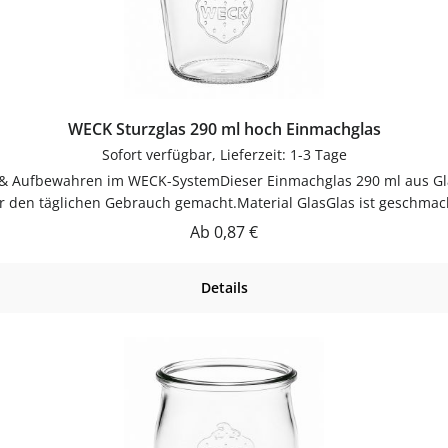
WECK Sturzglas 290 ml hoch Einmachglas
Sofort verfügbar, Lieferzeit: 1-3 Tage
 & Aufbewahren im WECK-SystemDieser Einmachglas 290 ml aus G
r den täglichen Gebrauch gemacht.Material GlasGlas ist geschmack
ckFüllmenge: ca. 290 mlMaterial: GlasSpülmaschinengeeignetViels
Regulärer Preis:
Ab
0,87 €
WECK-System – wiederverwendbar und langlebig.PflegehinweiseV
 lassenJetzt bestellenBestelle deinen Einmachglas 290 ml beque
Details