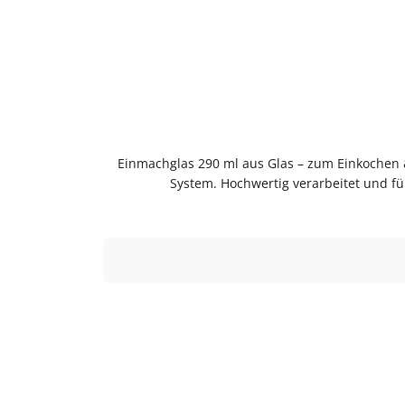
Einmachglas 290 ml aus Glas – zum Einkochen
System. Hochwertig verarbeitet und fü
wiederbefüllbar.Produktdetails auf einen Bli
Einkochen und Aufbewahren im bewährten 
ausspülenSpülmaschinengeeignetGut trocknen