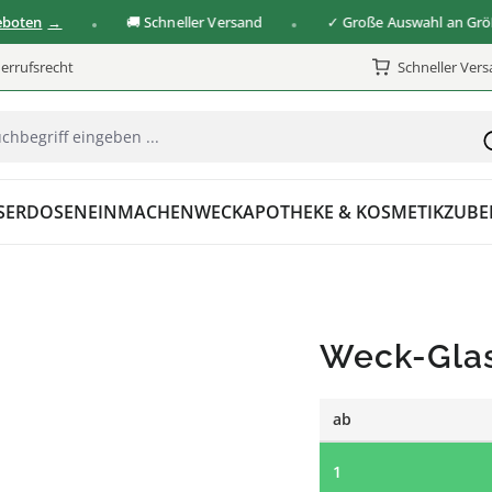
n
🚚 Schneller Versand
✓ Große Auswahl an Größen &
errufsrecht
Schneller Ver
SER
DOSEN
EINMACHEN
WECK
APOTHEKE & KOSMETIK
ZUBE
Weck-Gla
ab
1