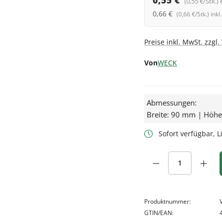
0,55 €
(0,55 €/Stk.) 
0,66 €
(0,66 €/Stk.) ink
Preise inkl. MwSt. zzgl
Von
WECK
Abmessungen:
Breite: 90 mm | Höh
Sofort verfügbar, Li
Produkt Anzah
Produktnummer:
GTIN/EAN: