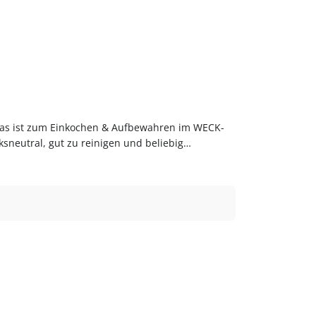
las ist zum Einkochen & Aufbewahren im WECK-
sneutral, gut zu reinigen und beliebig
eitig einsetzbarUnsere Einmachgläser sind Zum
or dem ersten Gebrauch mit warmem Wasser
m online bei flaschen-glaeser-und-dosen.de.